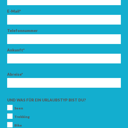
E-Mail*
Telefonnummer
Ankunft*
Abreise*
UND WAS FÜR EIN URLAUBSTYP BIST DU?
Seen
Trekking
Bike