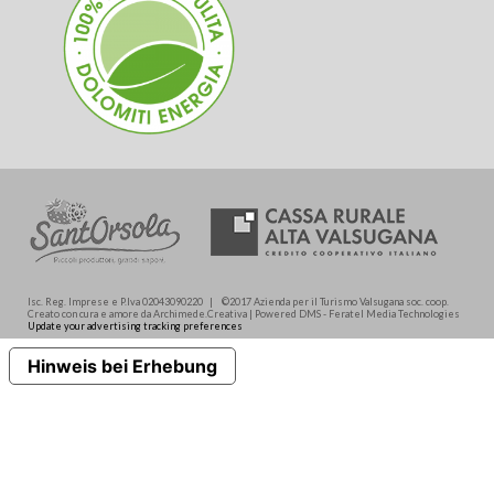
Isc. Reg. Imprese e P.Iva 02043090220 | ©2017 Azienda per il Turismo Valsugana soc. coop.
Creato con cura e amore da Archimede.Creativa | Powered DMS - Feratel Media Technologies
Update your advertising tracking preferences
Hinweis bei Erhebung