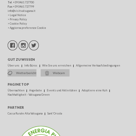
Tel
. +39 0461 727700
Fax
+39 0461 727799
info@visitvalsugana.it
>
Legal Notice
>
Privacy Policy
>
Cookie Policy
>
Aggiorna preferenze Cookie
GUT ZU WISSEN
Über uns
Info Büros
Wie Sie uns erreichen
Allgemeine Verkaufsbedingungen
Wetterbericht
Webcam
PAGINE TOP
Übernachten
Angebote
Events und Aktivitäten
Adoptiere eine Kuh
Nachhaltigkeit - Valsugana Green
PARTNER
Cassa Rurale Alta Valsugana
Sant'Orsola