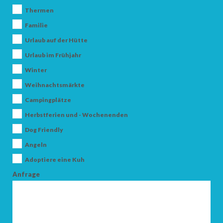
Thermen
Familie
Urlaub auf der Hütte
Urlaub im Frühjahr
Winter
Weihnachtsmärkte
ANKUNFT
Campingplätze
Herbstferien und - Wochenenden
ABFAHRT
Dog Friendly
Angeln
Adoptiere eine Kuh
Anfrage
ERWACHSENE