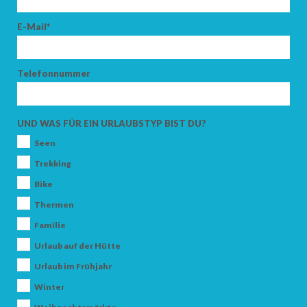
E-Mail*
Telefonnummer
UND WAS FÜR EIN URLAUBSTYP BIST DU?
Seen
Trekking
Bike
Thermen
Familie
Urlaub auf der Hütte
Urlaub im Frühjahr
Winter