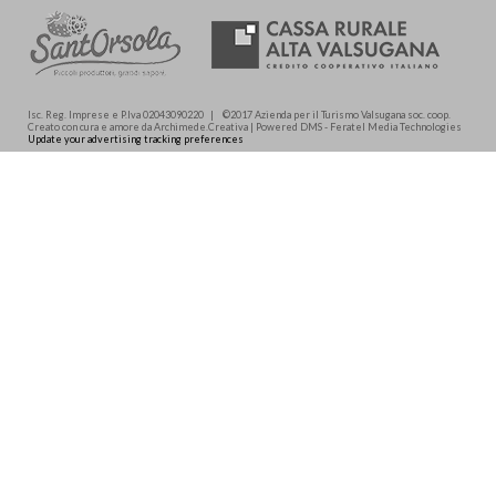
Isc. Reg. Imprese e P.Iva 02043090220 | ©2017 Azienda per il Turismo Valsugana soc. coop.
Creato con cura e amore da Archimede.Creativa | Powered DMS - Feratel Media Technologies
Update your advertising tracking preferences