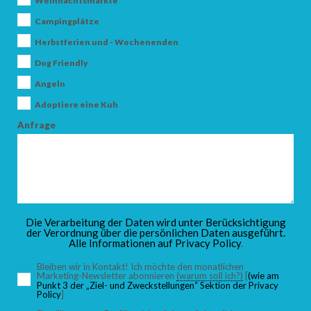
Weihnachtsmärkte
Campingplätze
Herbstferien und - Wochenenden
ANKUNFT
Dog Friendly
Angeln
ABFAHRT
Adoptiere eine Kuh
Anfrage
ERWACHSENE
Die Verarbeitung der Daten wird unter Berücksichtigung
der Verordnung über die persönlichen Daten ausgeführt.
Alle Informationen auf
Privacy Policy
.
KINDER
Bleiben wir in Kontakt! Ich möchte den monatlichen
Marketing-Newsletter abonnieren
(warum soll ich?)
[
(wie am
Punkt 3 der „Ziel- und Zweckstellungen“ Sektion der Privacy
Policy
]