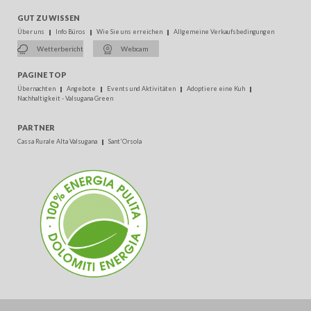
GUT ZU WISSEN
Über uns
Info Büros
Wie Sie uns erreichen
Allgemeine Verkaufsbedingungen
Wetterbericht
Webcam
PAGINE TOP
Übernachten
Angebote
Events und Aktivitäten
Adoptiere eine Kuh
Nachhaltigkeit - Valsugana Green
PARTNER
Cassa Rurale Alta Valsugana
Sant'Orsola