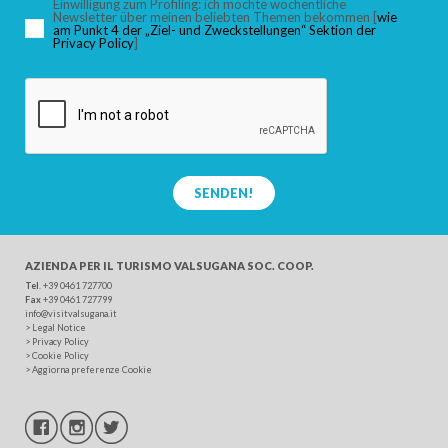
Einwilligung zum Profiling: ich möchte wöchentliche
Newsletter über meinen beliebten Themen bekommen [
wie
am Punkt 4 der „Ziel- und Zweckstellungen“ Sektion der
SUCHEN
Privacy Policy
]
SENDEN!
AZIENDA PER IL TURISMO
VALSUGANA SOC. COOP.
Tel
. +39 0461 727700
Fax
+39 0461 727799
info@visitvalsugana.it
>
Legal Notice
>
Privacy Policy
>
Cookie Policy
>
Aggiorna preferenze Cookie