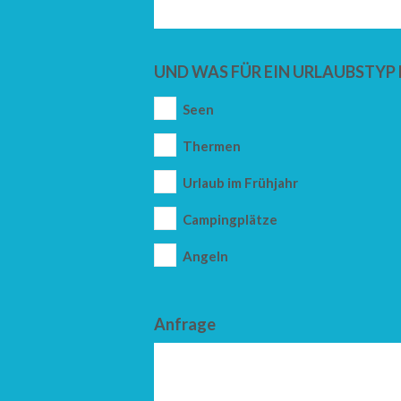
UND WAS FÜR EIN URLAUBSTYP 
Seen
Thermen
Urlaub im Frühjahr
Campingplätze
Angeln
Anfrage