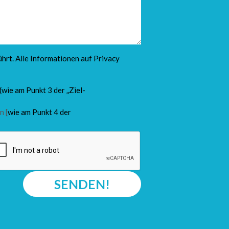
hrt. Alle Informationen auf
Privacy
(wie am Punkt 3 der „Ziel-
n [
wie am Punkt 4 der
SENDEN!