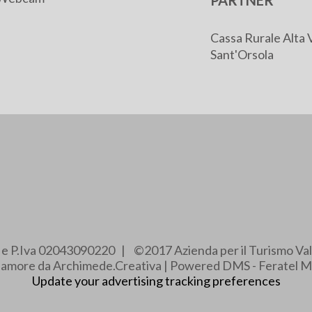
PARTNER
Cassa Rurale Alta 
Sant'Orsola
e e P.Iva 02043090220 | ©2017 Azienda per il Turismo Val
e amore da Archimede.Creativa | Powered DMS - Feratel M
Update your advertising tracking preferences