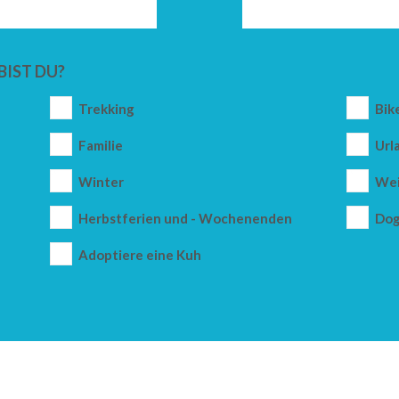
BIST DU?
Trekking
Bik
Familie
Url
Winter
Wei
Herbstferien und - Wochenenden
Dog
Adoptiere eine Kuh