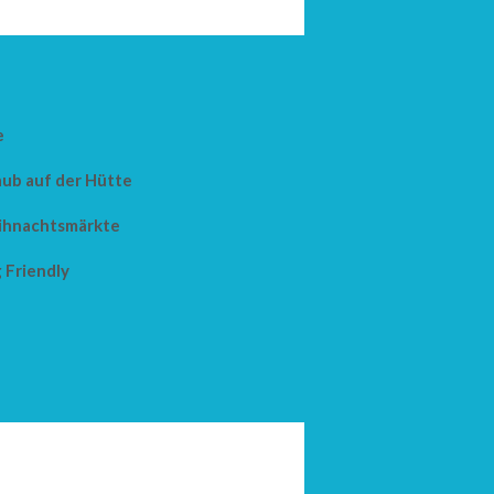
e
aub auf der Hütte
hnachtsmärkte
 Friendly