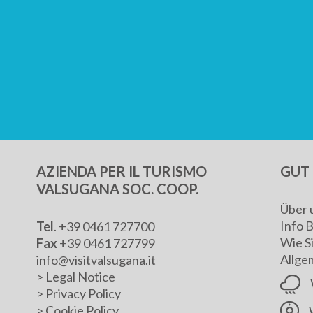
AZIENDA PER IL TURISMO
GUT 
VALSUGANA SOC. COOP.
Über 
Info 
Tel
. +39 0461 727700
Wie S
Fax
+39 0461 727799
Allge
info@visitvalsugana.it
>
Legal Notice
>
Privacy Policy
>
Cookie Policy