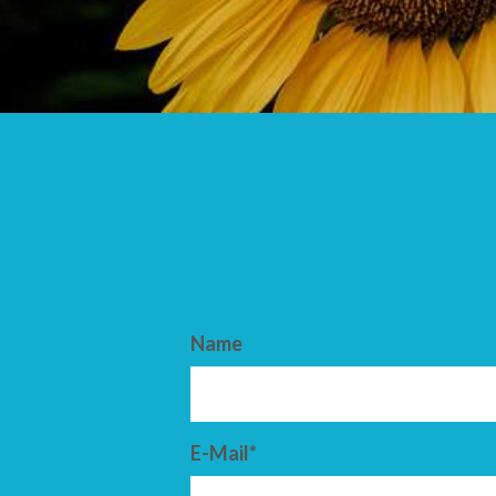
ANKUNFT
ABFAHRT
Name
E-Mail*