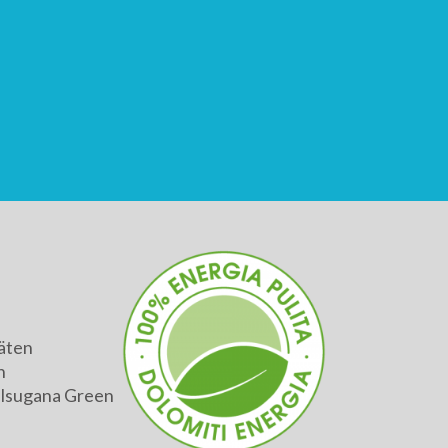
äten
h
alsugana Green