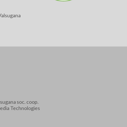
Valsugana
sugana soc. coop.
edia Technologies