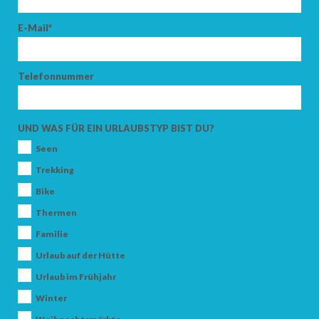
E-Mail*
Telefonnummer
UND WAS FÜR EIN URLAUBSTYP BIST DU?
Seen
Trekking
Bike
Thermen
Familie
Urlaub auf der Hütte
Urlaub im Frühjahr
Winter