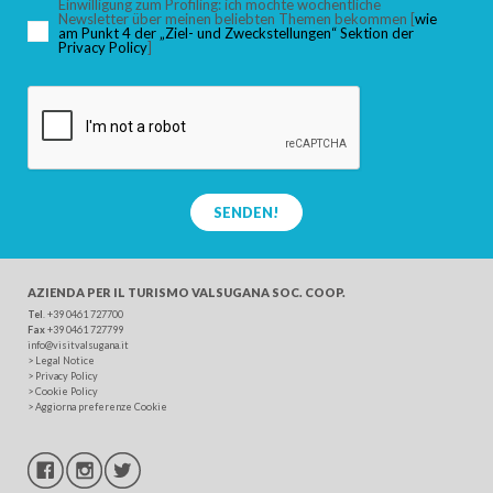
Einwilligung zum Profiling: ich möchte wöchentliche
Newsletter über meinen beliebten Themen bekommen [
wie
am Punkt 4 der „Ziel- und Zweckstellungen“ Sektion der
Privacy Policy
]
SUCHEN
SENDEN!
AZIENDA PER IL TURISMO
VALSUGANA SOC. COOP.
Tel
. +39 0461 727700
Fax
+39 0461 727799
info@visitvalsugana.it
>
Legal Notice
>
Privacy Policy
>
Cookie Policy
>
Aggiorna preferenze Cookie