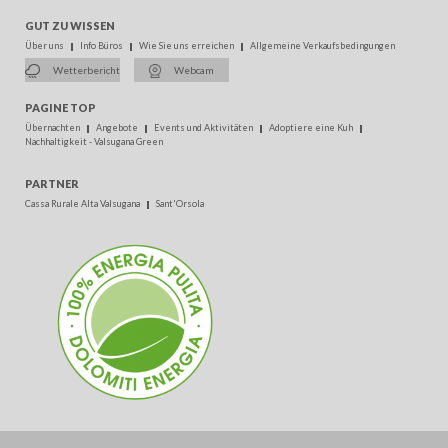
GUT ZU WISSEN
Über uns
Info Büros
Wie Sie uns erreichen
Allgemeine Verkaufsbedingungen
Wetterbericht
Webcam
PAGINE TOP
Übernachten
Angebote
Events und Aktivitäten
Adoptiere eine Kuh
Nachhaltigkeit - Valsugana Green
PARTNER
Cassa Rurale Alta Valsugana
Sant'Orsola