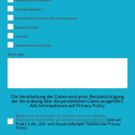
Weihnachtsmärkte
Campingplätze
Herbstferien und - Wochenenden
ANKUNFT
Dog Friendly
Angeln
Adoptiere eine Kuh
ABFAHRT
Anfrage
ERWACHSENE
Die Verarbeitung der Daten wird unter Berücksichtigung
der Verordnung über die persönlichen Daten ausgeführt.
Alle Informationen auf
Privacy Policy
.
KINDER
Bleiben wir in Kontakt! Ich möchte den monatlichen
Marketing-Newsletter abonnieren
(warum soll ich?)
[
(wie am
Punkt 3 der „Ziel- und Zweckstellungen“ Sektion der Privacy
Policy
]