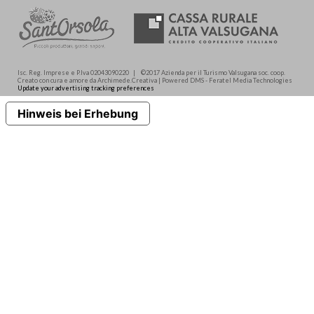
Isc. Reg. Imprese e P.Iva 02043090220 | ©2017 Azienda per il Turismo Valsugana soc. coop.
Creato con cura e amore da Archimede.Creativa | Powered DMS - Feratel Media Technologies
Update your advertising tracking preferences
Hinweis bei Erhebung