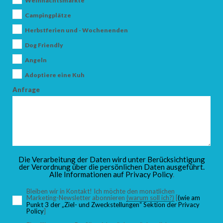
Weihnachtsmärkte
Campingplätze
Herbstferien und - Wochenenden
ANKUNFT
Dog Friendly
Angeln
Adoptiere eine Kuh
ABFAHRT
Anfrage
ERWACHSENE
Die Verarbeitung der Daten wird unter Berücksichtigung
der Verordnung über die persönlichen Daten ausgeführt.
Alle Informationen auf
Privacy Policy
.
KINDER
Bleiben wir in Kontakt! Ich möchte den monatlichen
Marketing-Newsletter abonnieren
(warum soll ich?)
[
(wie am
Punkt 3 der „Ziel- und Zweckstellungen“ Sektion der Privacy
Policy
]