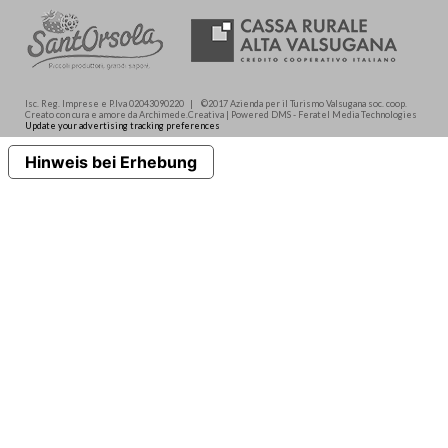
Isc. Reg. Imprese e P.Iva 02043090220 | ©2017 Azienda per il Turismo Valsugana soc. coop.
Creato con cura e amore da Archimede.Creativa | Powered DMS - Feratel Media Technologies
Update your advertising tracking preferences
Hinweis bei Erhebung