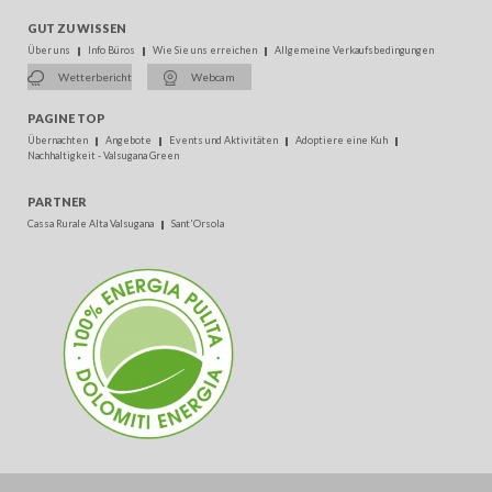
GUT ZU WISSEN
Über uns
Info Büros
Wie Sie uns erreichen
Allgemeine Verkaufsbedingungen
Wetterbericht
Webcam
PAGINE TOP
Übernachten
Angebote
Events und Aktivitäten
Adoptiere eine Kuh
Nachhaltigkeit - Valsugana Green
PARTNER
Cassa Rurale Alta Valsugana
Sant'Orsola