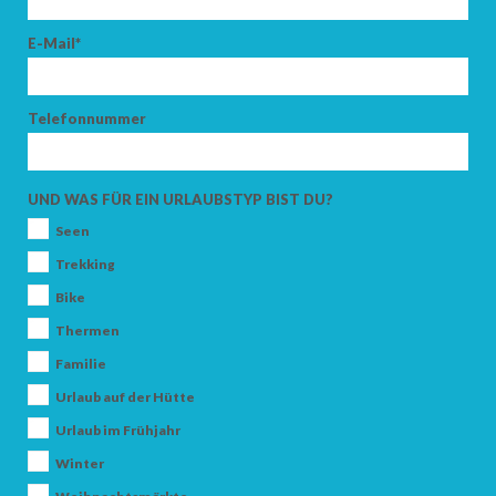
E-Mail*
Telefonnummer
UND WAS FÜR EIN URLAUBSTYP BIST DU?
Seen
Trekking
Bike
Thermen
Familie
Urlaub auf der Hütte
Urlaub im Frühjahr
Winter