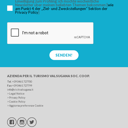
Einwilligung zum Profiling: ich möchte wöchentliche
Newsletter über meinen beliebten Themen bekommen [
wie
am Punkt 4 der „Ziel- und Zweckstellungen“ Sektion der
Privacy Policy
]
SUCHEN
SENDEN!
AZIENDA PER IL TURISMO
VALSUGANA SOC. COOP.
Tel
. +39 0461 727700
Fax
+39 0461 727799
info@visitvalsugana.it
>
Legal Notice
>
Privacy Policy
>
Cookie Policy
>
Aggiorna preferenze Cookie