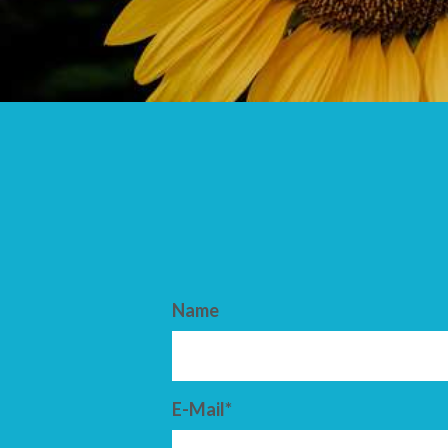
ANKUNFT
ABFAHRT
Name
E-Mail*