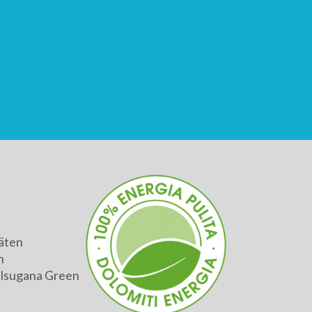
äten
h
alsugana Green