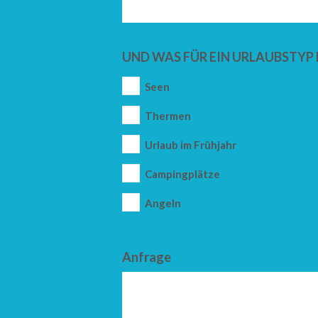
UND WAS FÜR EIN URLAUBSTYP 
Seen
Thermen
Urlaub im Frühjahr
Campingplätze
Angeln
Anfrage