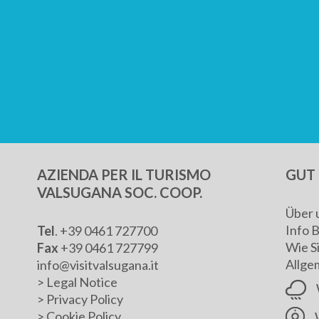
AZIENDA PER IL TURISMO
GUT 
VALSUGANA SOC. COOP.
Über 
Info 
Tel
. +39 0461 727700
Wie S
Fax
+39 0461 727799
Allge
info@visitvalsugana.it
>
Legal Notice
>
Privacy Policy
>
Cookie Policy