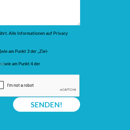
hrt. Alle Informationen auf
Privacy
(wie am Punkt 3 der „Ziel-
n [
wie am Punkt 4 der
SENDEN!