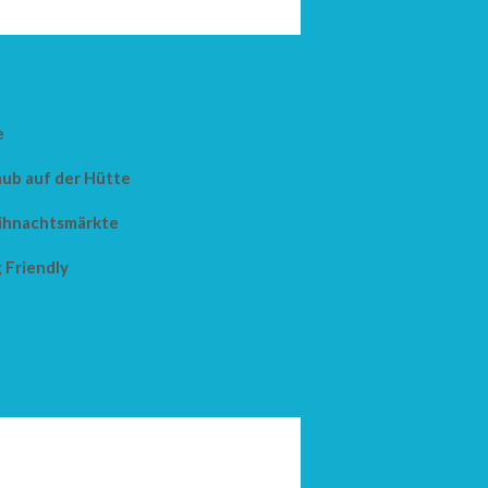
e
aub auf der Hütte
hnachtsmärkte
 Friendly