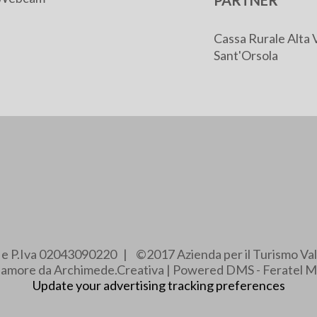
PARTNER
Cassa Rurale Alta 
Sant'Orsola
e e P.Iva 02043090220 | ©2017 Azienda per il Turismo Val
e amore da Archimede.Creativa | Powered DMS - Feratel M
Update your advertising tracking preferences