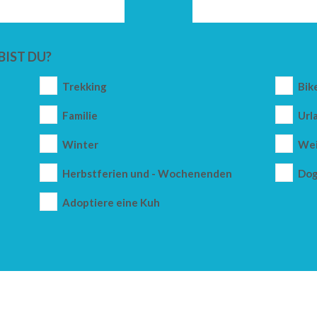
BIST DU?
Trekking
Bik
Familie
Url
Winter
Wei
Herbstferien und - Wochenenden
Dog
Adoptiere eine Kuh