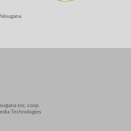
Valsugana
sugana soc. coop.
edia Technologies