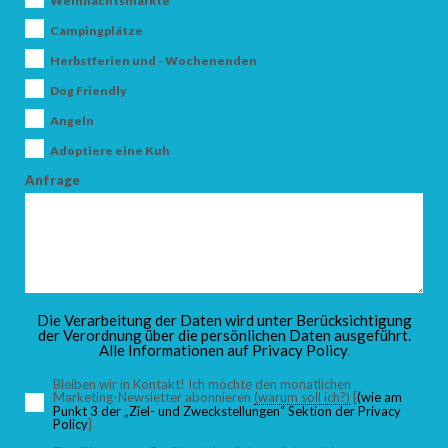
Weihnachtsmärkte
Campingplätze
Herbstferien und - Wochenenden
ANKUNFT
Dog Friendly
Angeln
Adoptiere eine Kuh
ABFAHRT
Anfrage
ERWACHSENE
Die Verarbeitung der Daten wird unter Berücksichtigung
der Verordnung über die persönlichen Daten ausgeführt.
Alle Informationen auf
Privacy Policy
.
KINDER
Bleiben wir in Kontakt! Ich möchte den monatlichen
Marketing-Newsletter abonnieren
(warum soll ich?)
[
(wie am
Punkt 3 der „Ziel- und Zweckstellungen“ Sektion der Privacy
Policy
]