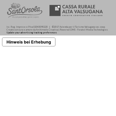
Isc. Reg. Imprese e P.Iva 02043090220 | ©2017 Azienda per il Turismo Valsugana soc. coop.
Creato con cura e amore da Archimede.Creativa | Powered DMS - Feratel Media Technologies
Update your advertising tracking preferences
Hinweis bei Erhebung