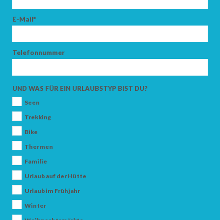
E-Mail*
Telefonnummer
UND WAS FÜR EIN URLAUBSTYP BIST DU?
Seen
Trekking
Bike
Thermen
Familie
Urlaub auf der Hütte
Urlaub im Frühjahr
Winter