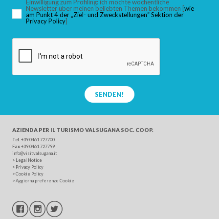
Einwilligung zum Profiling: ich möchte wöchentliche
Newsletter über meinen beliebten Themen bekommen [
wie
am Punkt 4 der „Ziel- und Zweckstellungen“ Sektion der
Privacy Policy
]
SUCHEN
SENDEN!
AZIENDA PER IL TURISMO
VALSUGANA SOC. COOP.
Tel
. +39 0461 727700
Fax
+39 0461 727799
info@visitvalsugana.it
>
Legal Notice
>
Privacy Policy
>
Cookie Policy
>
Aggiorna preferenze Cookie