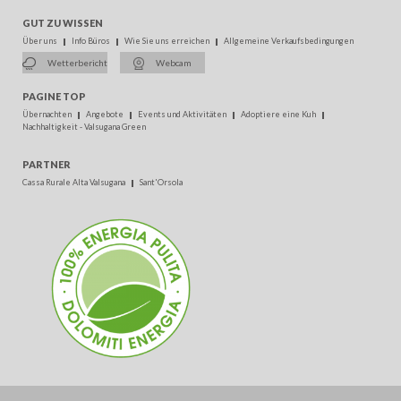
GUT ZU WISSEN
Über uns
Info Büros
Wie Sie uns erreichen
Allgemeine Verkaufsbedingungen
Wetterbericht
Webcam
PAGINE TOP
Übernachten
Angebote
Events und Aktivitäten
Adoptiere eine Kuh
Nachhaltigkeit - Valsugana Green
PARTNER
Cassa Rurale Alta Valsugana
Sant'Orsola