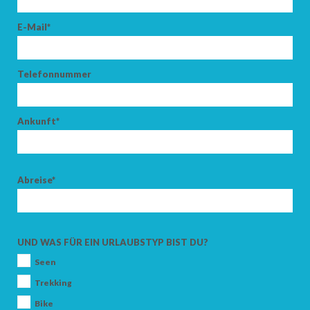
E-Mail*
Telefonnummer
Ankunft*
Abreise*
UND WAS FÜR EIN URLAUBSTYP BIST DU?
Seen
Trekking
Bike