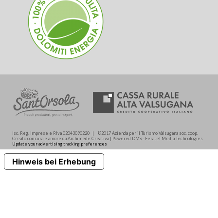
Isc. Reg. Imprese e P.Iva 02043090220 | ©2017 Azienda per il Turismo Valsugana soc. coop.
Creato con cura e amore da Archimede.Creativa | Powered DMS - Feratel Media Technologies
Update your advertising tracking preferences
Hinweis bei Erhebung