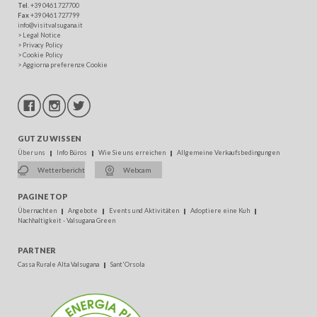
Tel
. +39 0461 727700
Fax
+39 0461 727799
info@visitvalsugana.it
>
Legal Notice
>
Privacy Policy
>
Cookie Policy
>
Aggiorna preferenze Cookie
GUT ZU WISSEN
Über uns
Info Büros
Wie Sie uns erreichen
Allgemeine Verkaufsbedingungen
Wetterbericht
Webcam
PAGINE TOP
Übernachten
Angebote
Events und Aktivitäten
Adoptiere eine Kuh
Nachhaltigkeit - Valsugana Green
PARTNER
Cassa Rurale Alta Valsugana
Sant'Orsola