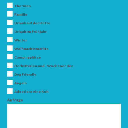
Thermen
Familie
Urlaub auf der Hütte
Urlaub im Frühjahr
Winter
Weihnachtsmärkte
ANKUNFT
Campingplätze
Herbstferien und - Wochenenden
ABFAHRT
Dog Friendly
Angeln
Adoptiere eine Kuh
Anfrage
ERWACHSENE