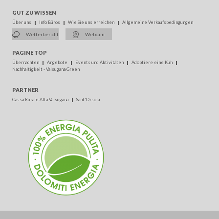
GUT ZU WISSEN
Über uns
Info Büros
Wie Sie uns erreichen
Allgemeine Verkaufsbedingungen
Wetterbericht
Webcam
PAGINE TOP
Übernachten
Angebote
Events und Aktivitäten
Adoptiere eine Kuh
Nachhaltigkeit - Valsugana Green
PARTNER
Cassa Rurale Alta Valsugana
Sant'Orsola