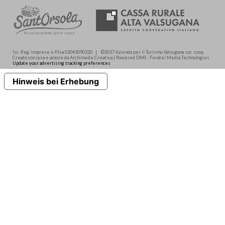
Isc. Reg. Imprese e P.Iva 02043090220 | ©2017 Azienda per il Turismo Valsugana soc. coop.
Creato con cura e amore da Archimede.Creativa | Powered DMS - Feratel Media Technologies
Update your advertising tracking preferences
Hinweis bei Erhebung