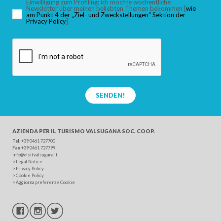
Einwilligung zum Profiling: ich möchte wöchentliche
Newsletter über meinen beliebten Themen bekommen [
wie
am Punkt 4 der „Ziel- und Zweckstellungen“ Sektion der
Privacy Policy
]
SUCHEN
SENDEN!
AZIENDA PER IL TURISMO
VALSUGANA SOC. COOP.
Tel
. +39 0461 727700
Fax
+39 0461 727799
info@visitvalsugana.it
>
Legal Notice
>
Privacy Policy
>
Cookie Policy
>
Aggiorna preferenze Cookie