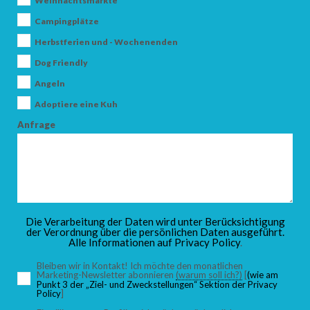
Weihnachtsmärkte
Campingplätze
Herbstferien und - Wochenenden
ANKUNFT
Dog Friendly
Angeln
Adoptiere eine Kuh
ABFAHRT
Anfrage
ERWACHSENE
Die Verarbeitung der Daten wird unter Berücksichtigung
der Verordnung über die persönlichen Daten ausgeführt.
Alle Informationen auf
Privacy Policy
.
KINDER
Bleiben wir in Kontakt! Ich möchte den monatlichen
Marketing-Newsletter abonnieren
(warum soll ich?)
[
(wie am
Punkt 3 der „Ziel- und Zweckstellungen“ Sektion der Privacy
Policy
]