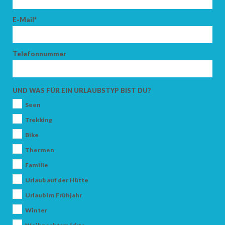
E-Mail*
Telefonnummer
UND WAS FÜR EIN URLAUBSTYP BIST DU?
Seen
Trekking
Bike
Thermen
Familie
Urlaub auf der Hütte
Urlaub im Frühjahr
Winter