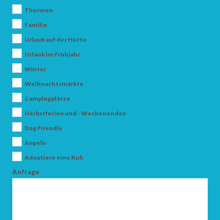
Thermen
Familie
Urlaub auf der Hütte
Urlaub im Frühjahr
Winter
Weihnachtsmärkte
ANKUNFT
Campingplätze
Herbstferien und - Wochenenden
ABFAHRT
Dog Friendly
Angeln
Adoptiere eine Kuh
Anfrage
ERWACHSENE