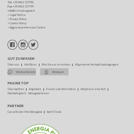
Tel
. +39 0461 727700
Fax
+39 0461 727799
info@visitvalsugana.it
>
Legal Notice
>
Privacy Policy
>
Cookie Policy
>
Aggiorna preferenze Cookie
GUT ZU WISSEN
Über uns
Info Büros
Wie Sie uns erreichen
Allgemeine Verkaufsbedingungen
Wetterbericht
Webcam
PAGINE TOP
Übernachten
Angebote
Events und Aktivitäten
Adoptiere eine Kuh
Nachhaltigkeit - Valsugana Green
PARTNER
Cassa Rurale Alta Valsugana
Sant'Orsola