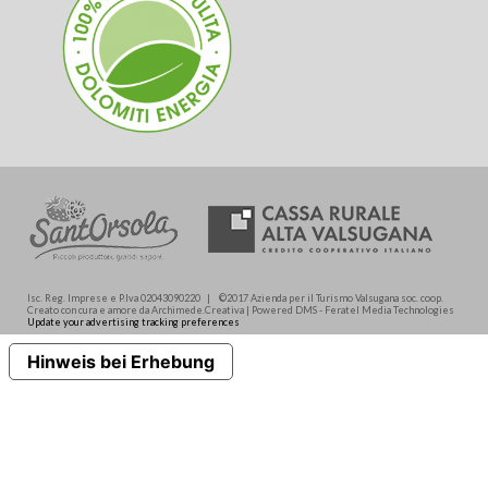
Isc. Reg. Imprese e P.Iva 02043090220 | ©2017 Azienda per il Turismo Valsugana soc. coop.
Creato con cura e amore da Archimede.Creativa | Powered DMS - Feratel Media Technologies
Update your advertising tracking preferences
Hinweis bei Erhebung