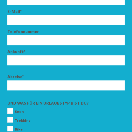
E-Mail*
Telefonnummer
Ankunft*
Abreise*
UND WAS FÜR EIN URLAUBSTYP BIST DU?
Seen
Trekking
Bike