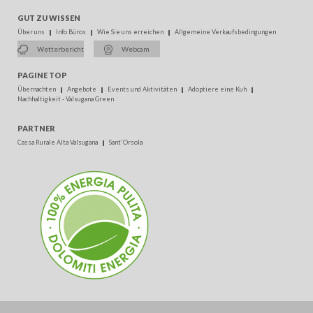
GUT ZU WISSEN
Über uns
Info Büros
Wie Sie uns erreichen
Allgemeine Verkaufsbedingungen
Wetterbericht
Webcam
PAGINE TOP
Übernachten
Angebote
Events und Aktivitäten
Adoptiere eine Kuh
Nachhaltigkeit - Valsugana Green
PARTNER
Cassa Rurale Alta Valsugana
Sant'Orsola