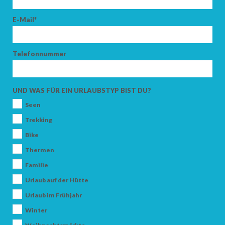
E-Mail*
Telefonnummer
UND WAS FÜR EIN URLAUBSTYP BIST DU?
Seen
Trekking
Bike
Thermen
Familie
Urlaub auf der Hütte
Urlaub im Frühjahr
Winter