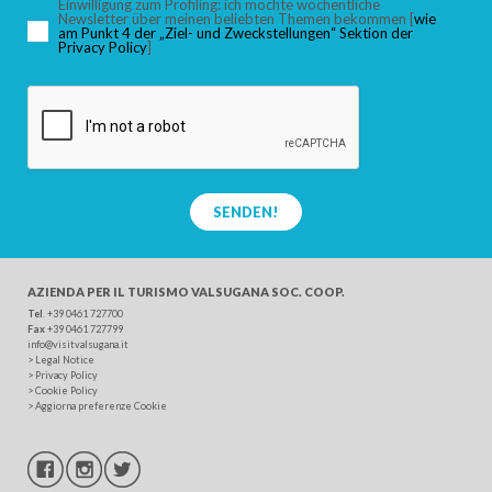
Einwilligung zum Profiling: ich möchte wöchentliche
Newsletter über meinen beliebten Themen bekommen [
wie
am Punkt 4 der „Ziel- und Zweckstellungen“ Sektion der
Privacy Policy
]
SUCHEN
SENDEN!
AZIENDA PER IL TURISMO
VALSUGANA SOC. COOP.
Tel
. +39 0461 727700
Fax
+39 0461 727799
info@visitvalsugana.it
>
Legal Notice
>
Privacy Policy
>
Cookie Policy
>
Aggiorna preferenze Cookie