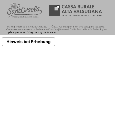
Isc. Reg. Imprese e P.Iva 02043090220 | ©2017 Azienda per il Turismo Valsugana soc. coop.
Creato con cura e amore da Archimede.Creativa | Powered DMS - Feratel Media Technologies
Update your advertising tracking preferences
Hinweis bei Erhebung