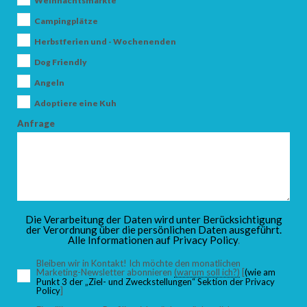
Weihnachtsmärkte
Campingplätze
Herbstferien und - Wochenenden
ANKUNFT
Dog Friendly
Angeln
Adoptiere eine Kuh
ABFAHRT
Anfrage
ERWACHSENE
Die Verarbeitung der Daten wird unter Berücksichtigung
der Verordnung über die persönlichen Daten ausgeführt.
Alle Informationen auf
Privacy Policy
.
KINDER
Bleiben wir in Kontakt! Ich möchte den monatlichen
Marketing-Newsletter abonnieren
(warum soll ich?)
[
(wie am
Punkt 3 der „Ziel- und Zweckstellungen“ Sektion der Privacy
Policy
]