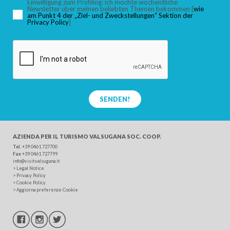
Einwilligung zum Profiling: ich möchte wöchentliche
Newsletter über meinen beliebten Themen bekommen [
wie
am Punkt 4 der „Ziel- und Zweckstellungen“ Sektion der
Privacy Policy
]
SUCHEN
SENDEN!
AZIENDA PER IL TURISMO
VALSUGANA SOC. COOP.
Tel
. +39 0461 727700
Fax
+39 0461 727799
info@visitvalsugana.it
>
Legal Notice
>
Privacy Policy
>
Cookie Policy
>
Aggiorna preferenze Cookie