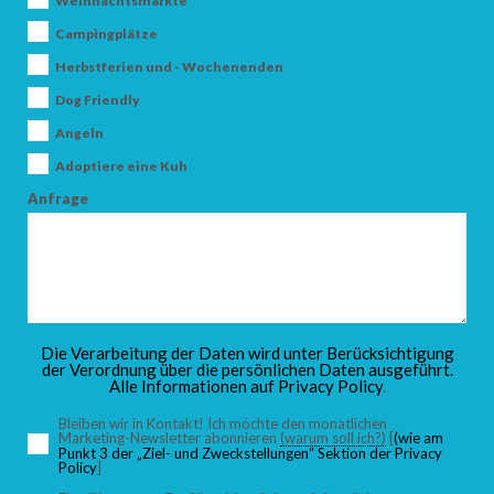
Weihnachtsmärkte
Campingplätze
Herbstferien und - Wochenenden
ANKUNFT
Dog Friendly
Angeln
Adoptiere eine Kuh
ABFAHRT
Anfrage
ERWACHSENE
Die Verarbeitung der Daten wird unter Berücksichtigung
der Verordnung über die persönlichen Daten ausgeführt.
Alle Informationen auf
Privacy Policy
.
KINDER
Bleiben wir in Kontakt! Ich möchte den monatlichen
Marketing-Newsletter abonnieren
(warum soll ich?)
[
(wie am
Punkt 3 der „Ziel- und Zweckstellungen“ Sektion der Privacy
Policy
]