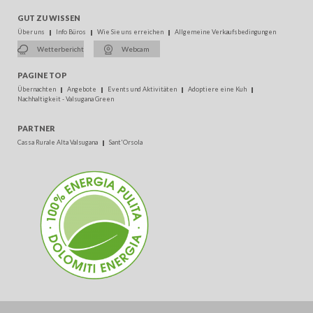
GUT ZU WISSEN
Über uns
Info Büros
Wie Sie uns erreichen
Allgemeine Verkaufsbedingungen
Wetterbericht
Webcam
PAGINE TOP
Übernachten
Angebote
Events und Aktivitäten
Adoptiere eine Kuh
Nachhaltigkeit - Valsugana Green
PARTNER
Cassa Rurale Alta Valsugana
Sant'Orsola