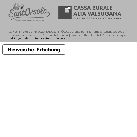
Isc. Reg. Imprese e P.Iva 02043090220 | ©2017 Azienda per il Turismo Valsugana soc. coop.
Creato con cura e amore da Archimede.Creativa | Powered DMS - Feratel Media Technologies
Update your advertising tracking preferences
Hinweis bei Erhebung