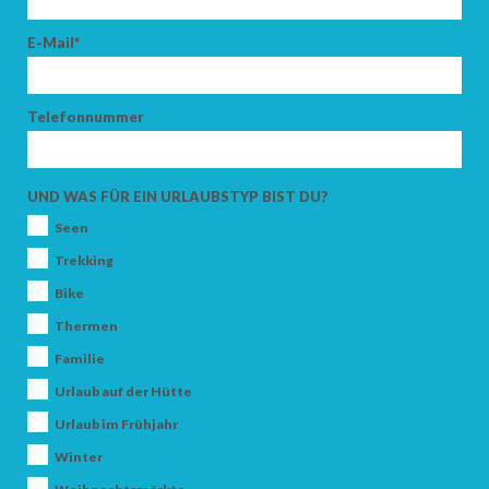
E-Mail*
Telefonnummer
UND WAS FÜR EIN URLAUBSTYP BIST DU?
Seen
Trekking
Bike
Thermen
Familie
Urlaub auf der Hütte
Urlaub im Frühjahr
Winter