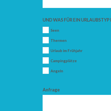
UND WAS FÜR EIN URLAUBSTYP 
Seen
Thermen
Urlaub im Frühjahr
Campingplätze
Angeln
Anfrage