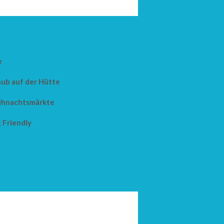
e
aub auf der Hütte
hnachtsmärkte
 Friendly