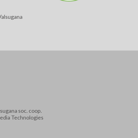
Valsugana
sugana soc. coop.
edia Technologies