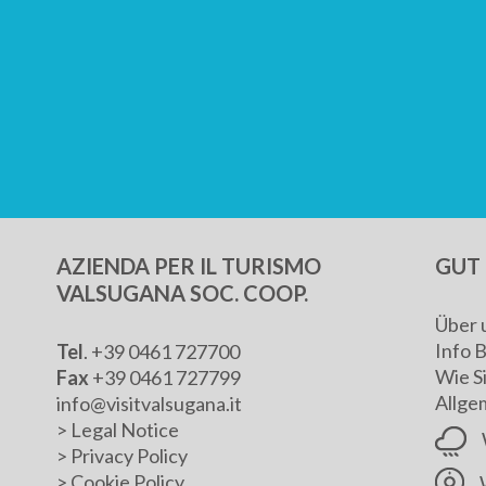
AZIENDA PER IL TURISMO
GUT 
VALSUGANA SOC. COOP.
Über 
Info 
Tel
. +39 0461 727700
Wie S
Fax
+39 0461 727799
Allge
info@visitvalsugana.it
>
Legal Notice
>
Privacy Policy
>
Cookie Policy