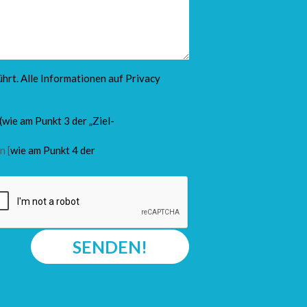
hrt. Alle Informationen auf
Privacy
(wie am Punkt 3 der „Ziel-
n [
wie am Punkt 4 der
SENDEN!