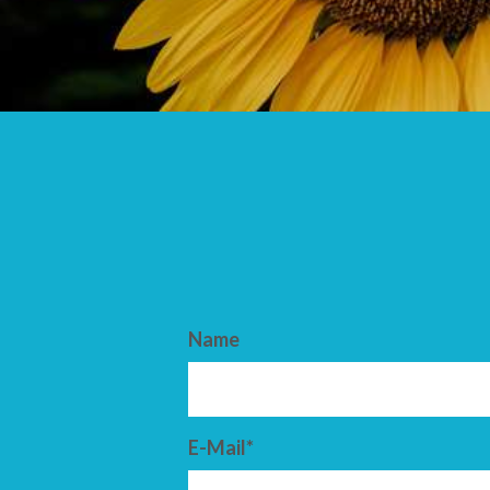
ANKUNFT
ABFAHRT
Name
E-Mail*