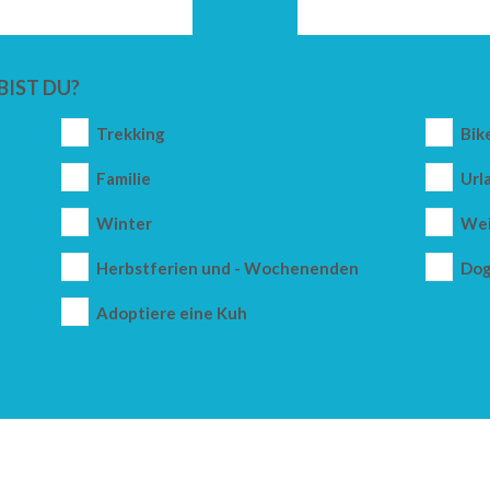
BIST DU?
Trekking
Bik
Familie
Url
Winter
Wei
Herbstferien und - Wochenenden
Dog
Adoptiere eine Kuh