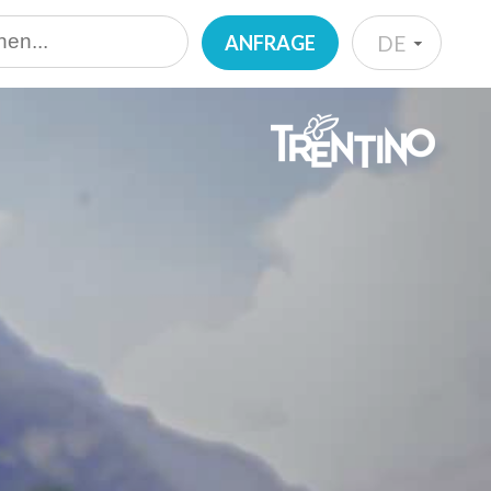
ANFRAGE
DE
IT
EN
DE
NL