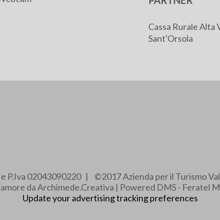
PARTNER
Cassa Rurale Alta 
Sant'Orsola
e e P.Iva 02043090220 | ©2017 Azienda per il Turismo Val
e amore da Archimede.Creativa | Powered DMS - Feratel M
Update your advertising tracking preferences