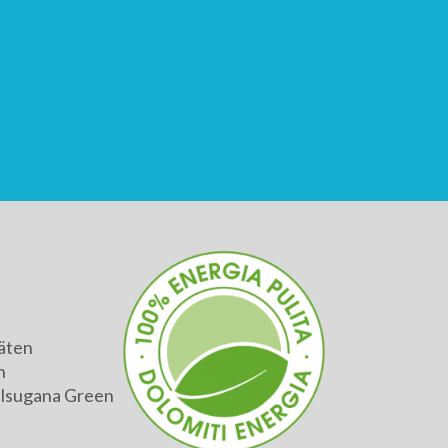
äten
h
alsugana Green