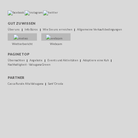
GUT ZU WISSEN
Über uns
Info Büros
Wie Sie uns erreichen
Allgemeine Verkaufsbedingungen
Wetterbericht
Webcam
PAGINE TOP
Übernachten
Angebote
Events und Aktivitäten
Adoptiere eine Kuh
Nachhaltigkeit - Valsugana Green
PARTNER
Cassa Rurale Alta Valsugana
Sant'Orsola