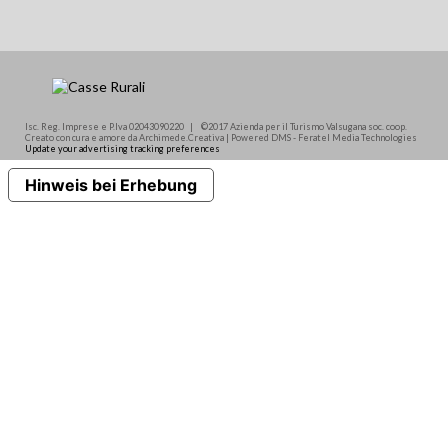
Isc. Reg. Imprese e P.Iva 02043090220 | ©2017 Azienda per il Turismo Valsugana soc. coop.
Creato con cura e amore da Archimede.Creativa | Powered DMS - Feratel Media Technologies
Update your advertising tracking preferences
Hinweis bei Erhebung