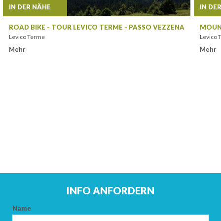
IN DER NÄHE
IN DE
ROAD BIKE - TOUR LEVICO TERME - PASSO VEZZENA
MOUNT
Levico Terme
Levico 
Mehr
Mehr
ANKUNFT
INFO ANFORDERN
ABFAHRT
Name