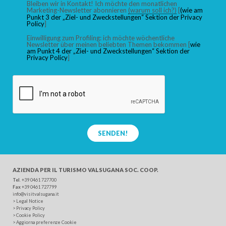
Bleiben wir in Kontakt! Ich möchte den monatlichen
Marketing-Newsletter abonnieren
(warum soll ich?)
[
(wie am
Punkt 3 der „Ziel- und Zweckstellungen“ Sektion der Privacy
Policy
]
Einwilligung zum Profiling: ich möchte wöchentliche
Newsletter über meinen beliebten Themen bekommen [
wie
am Punkt 4 der „Ziel- und Zweckstellungen“ Sektion der
Privacy Policy
]
SENDEN!
AZIENDA PER IL TURISMO
VALSUGANA SOC. COOP.
Tel
. +39 0461 727700
Fax
+39 0461 727799
info@visitvalsugana.it
>
Legal Notice
>
Privacy Policy
>
Cookie Policy
>
Aggiorna preferenze Cookie