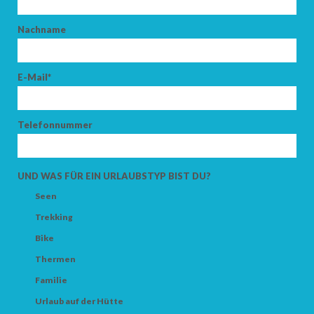
Nachname
ERWACHSENE
E-Mail*
KINDER
Telefonnummer
UND WAS FÜR EIN URLAUBSTYP BIST DU?
Seen
SUCHEN
Trekking
Bike
Thermen
Familie
Urlaub auf der Hütte