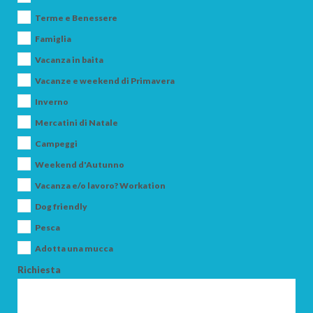
Terme e Benessere
PARTENZA
Famiglia
Vacanza in baita
Vacanze e weekend di Primavera
Inverno
Mercatini di Natale
ADULTI
Campeggi
Weekend d'Autunno
BAMBINI
Vacanza e/o lavoro? Workation
Dog friendly
Pesca
Adotta una mucca
Richiesta
CERCA