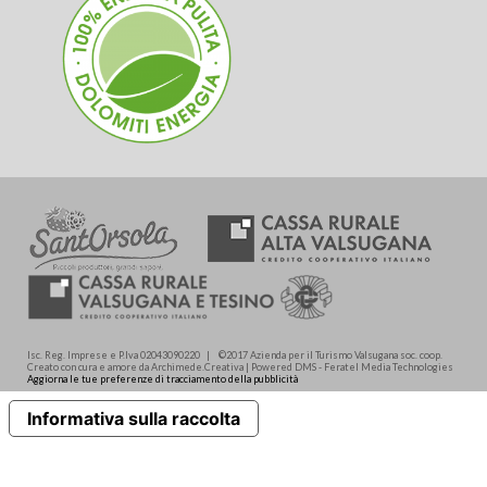
Isc. Reg. Imprese e P.Iva 02043090220 | ©2017 Azienda per il Turismo Valsugana soc. coop.
Creato con cura e amore da Archimede.Creativa | Powered DMS - Feratel Media Technologies
Aggiorna le tue preferenze di tracciamento della pubblicità
Informativa sulla raccolta