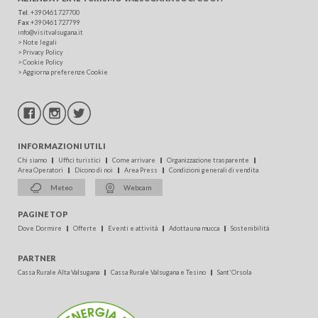
Tel
.
+39 0461 727700
Fax
+39 0461 727799
info@visitvalsugana.it
>
Note legali
>
Privacy Policy
>
Cookie Policy
>
Aggiorna preferenze Cookie
INFORMAZIONI UTILI
Chi siamo
Uffici turistici
Come arrivare
Organizzazione trasparente
Area Operatori
Dicono di noi
Area Press
Condizioni generali di vendita
Meteo
Webcam
PAGINE TOP
Dove Dormire
Offerte
Eventi e attività
Adotta una mucca
Sostenibilità
PARTNER
Cassa Rurale Alta Valsugana
Cassa Rurale Valsugana e Tesino
Sant'Orsola