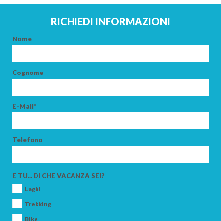
RICHIEDI INFORMAZIONI
Nome
Cognome
E-Mail*
Telefono
E TU... DI CHE VACANZA SEI?
Laghi
Trekking
ARRIVO
Bike