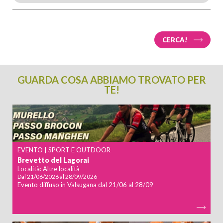
CERCA!
GUARDA COSA ABBIAMO TROVATO PER
TE!
EVENTO | SPORT E OUTDOOR
Brevetto del Lagorai
Località:
Altre località
Dal
21/06/2026
al
28/09/2026
Evento diffuso in Valsugana dal 21/06 al 28/09