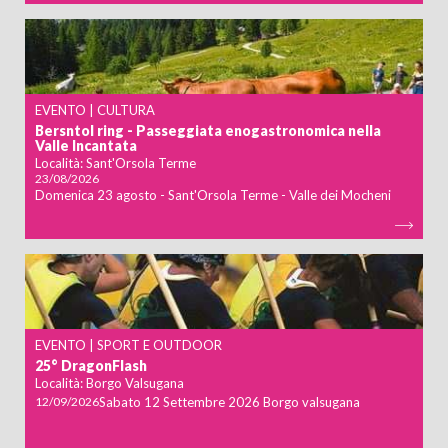
BAMBINI
EVENTO | CULTURA
Bersntol ring - Passeggiata enogastronomica nella
CERCA
Valle Incantata
Località:
Sant'Orsola Terme
23/08/2026
Domenica 23 agosto - Sant'Orsola Terme - Valle dei Mocheni
EVENTO | SPORT E OUTDOOR
25° DragonFlash
Località:
Borgo Valsugana
12/09/2026
Sabato 12 Settembre 2026 Borgo valsugana