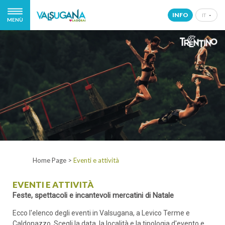
INFO
IT
MENÙ
IT
EN
DE
NL
Home Page
>
Eventi e attività
EVENTI E ATTIVITÀ
Feste, spettacoli e incantevoli mercatini di Natale
Ecco l'elenco degli eventi in Valsugana, a Levico Terme e
Caldonazzo. Scegli la data, la località e la tipologia d'evento e