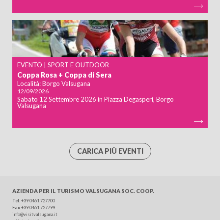
EVENTO | SPORT E OUTDOOR
Coppa Rosa + Coppa di Sera
Località:
Borgo Valsugana
12/09/2026
Sabato 12 Settembre 2026 in Piazza Degasperi, Borgo
Valsugana
CARICA PIÙ EVENTI
AZIENDA PER IL TURISMO
VALSUGANA SOC. COOP.
Tel
.
+39 0461 727700
Fax
+39 0461 727799
info@visitvalsugana.it