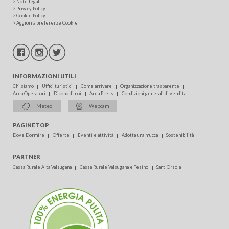
>
Note legali
>
Privacy Policy
>
Cookie Policy
>
Aggiorna preferenze Cookie
INFORMAZIONI UTILI
Chi siamo
Uffici turistici
Come arrivare
Organizzazione trasparente
Area Operatori
Dicono di noi
Area Press
Condizioni generali di vendita
Meteo
Webcam
PAGINE TOP
Dove Dormire
Offerte
Eventi e attività
Adotta una mucca
Sostenibilità
PARTNER
Cassa Rurale Alta Valsugana
Cassa Rurale Valsugana e Tesino
Sant'Orsola