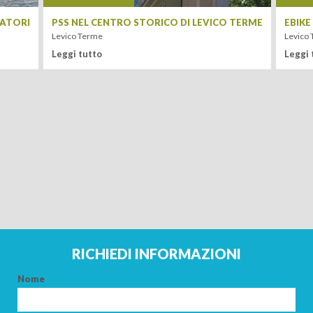
CATORI
PSS NEL CENTRO STORICO DI LEVICO TERME
EBIKE
Levico Terme
Levico
Leggi tutto
Leggi 
ARRIVO
PARTENZA
ADULTI
RICHIEDI INFORMAZIONI
Nome
BAMBINI