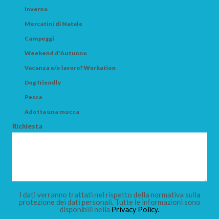
Inverno
Mercatini di Natale
Campeggi
Weekend d'Autunno
Vacanza e/o lavoro? Workation
Dog friendly
Pesca
Adotta una mucca
Richiesta
I dati verranno trattati nel rispetto della normativa sulla
protezione dei dati personali. Tutte le informazioni sono
disponibili nella
Privacy Policy.