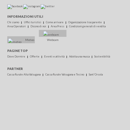
INFORMAZIONI UTILI
Chi siamo
Uffici turistici
Come arrivare
Organizzazione trasparente
Area Operatori
Dicono di noi
Area Press
Condizioni generali di vendita
Meteo
Webcam
PAGINE TOP
Dove Dormire
Offerte
Eventi e attività
Adotta una mucca
Sostenibilità
PARTNER
Cassa Rurale Alta Valsugana
Cassa Rurale Valsugana e Tesino
Sant'Orsola