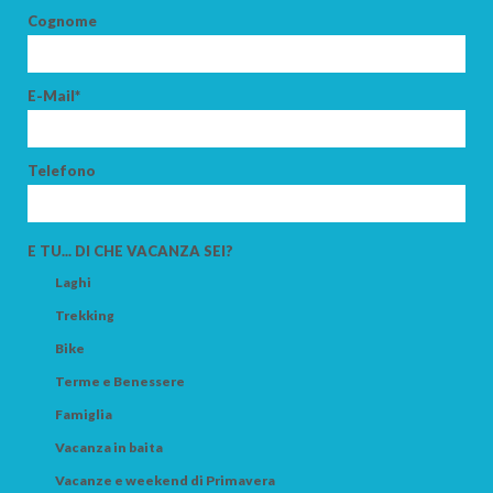
Cognome
CERCA
E-Mail*
Telefono
E TU... DI CHE VACANZA SEI?
Laghi
Trekking
Bike
Terme e Benessere
Famiglia
Vacanza in baita
Vacanze e weekend di Primavera