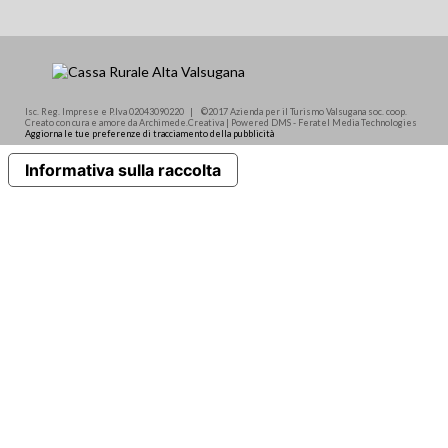
Isc. Reg. Imprese e P.Iva 02043090220 | ©2017 Azienda per il Turismo Valsugana soc. coop.
Creato con cura e amore da Archimede.Creativa | Powered DMS - Feratel Media Technologies
Aggiorna le tue preferenze di tracciamento della pubblicità
Informativa sulla raccolta