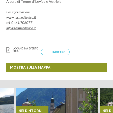
A cura di Terme di Levico e Vetriolo
Per informazioni:
www.termedilevico.it
tel. 0461.­706077
info@termedilevico.it
LOCANDINA EVENTO
2025
INDIETRO
MOSTRA SULLA MAPPA
NEI DINTORNI
NEI D