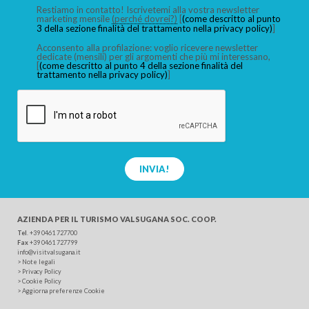
Restiamo in contatto! Iscrivetemi alla vostra newsletter
marketing mensile
(perché dovrei?)
[
(come descritto al punto
3 della sezione finalità del trattamento nella privacy policy)
]
Acconsento alla profilazione: voglio ricevere newsletter
dedicate (mensili) per gli argomenti che più mi interessano,
[
(come descritto al punto 4 della sezione finalità del
trattamento nella privacy policy)
]
INVIA!
AZIENDA PER IL TURISMO
VALSUGANA SOC. COOP.
Tel
.
+39 0461 727700
Fax
+39 0461 727799
info@visitvalsugana.it
>
Note legali
>
Privacy Policy
>
Cookie Policy
>
Aggiorna preferenze Cookie