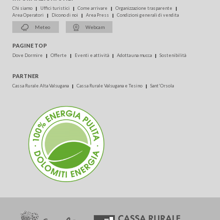
Chi siamo
Uffici turistici
Come arrivare
Organizzazione trasparente
Area Operatori
Dicono di noi
Area Press
Condizioni generali di vendita
Meteo
Webcam
PAGINE TOP
Dove Dormire
Offerte
Eventi e attività
Adotta una mucca
Sostenibilità
PARTNER
Cassa Rurale Alta Valsugana
Cassa Rurale Valsugana e Tesino
Sant'Orsola