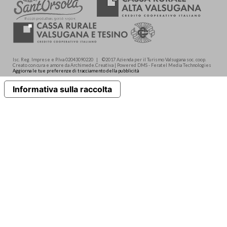
Isc. Reg. Imprese e P.Iva 02043090220 | ©2017 Azienda per il Turismo Valsugana soc. coop.
Creato con cura e amore da Archimede.Creativa | Powered DMS - Feratel Media Technologies
Aggiorna le tue preferenze di tracciamento della pubblicità
Informativa sulla raccolta