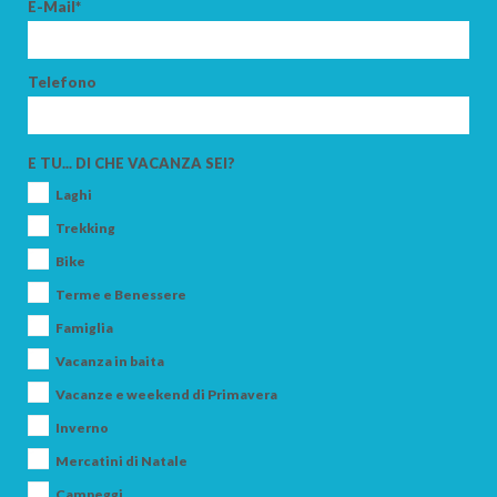
E-Mail*
Telefono
ADULTI
E TU... DI CHE VACANZA SEI?
Laghi
BAMBINI
Trekking
Bike
Terme e Benessere
Famiglia
CERCA
Vacanza in baita
Vacanze e weekend di Primavera
Inverno
Mercatini di Natale
Campeggi