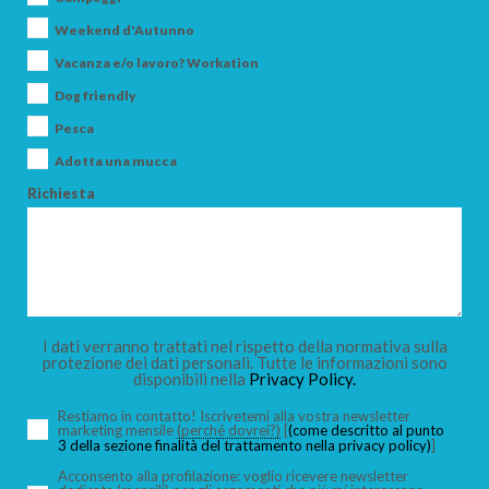
Weekend d'Autunno
Vacanza e/o lavoro? Workation
Dog friendly
Pesca
Adotta una mucca
Richiesta
I dati verranno trattati nel rispetto della normativa sulla
protezione dei dati personali. Tutte le informazioni sono
disponibili nella
Privacy Policy.
Restiamo in contatto! Iscrivetemi alla vostra newsletter
marketing mensile
(perché dovrei?)
[
(come descritto al punto
3 della sezione finalità del trattamento nella privacy policy)
]
Acconsento alla profilazione: voglio ricevere newsletter