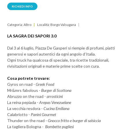
RICHIEDI INFO
Categoria: Altro
Località: Borgo Valsugana
LA SAGRA DEI SAPORI 3.0
Dal 3 al 6 luglio, Piazza De Gasperi si riempie di profumi, piatti
generosi e sapori autentici da ogni angolo d’Italia.
Ogni truck ha qualcosa di speciale, tra ricette tradizionali,
rivisitazioni originali e materie prime scelte con cura.
Cosa potrete trovare:
Gyros on road -
Greek Food
Mr&mrs fabolous -
Burger di Scottona
Abruzzo on the road -
arrosticin
i
La reina pepiada -
Arepas Venezuelane
La vecchia resdora -
Cucina Emiliana
Calabriotto -
Panini Gourmet
Thunder on the road -
Gnocco fritto e burger di salsiccia
La tagliera Bologna -
Bombette pugliesi