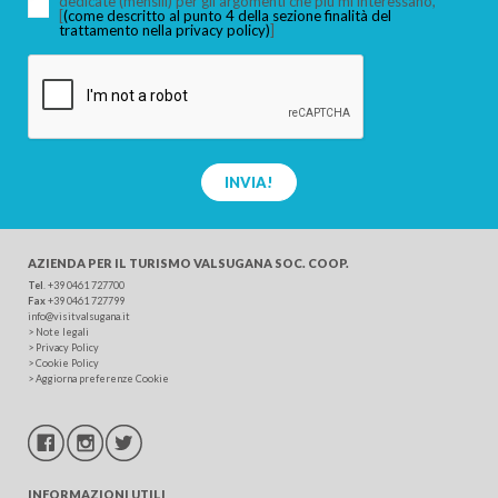
dedicate (mensili) per gli argomenti che più mi interessano,
[
(come descritto al punto 4 della sezione finalità del
trattamento nella privacy policy)
]
INVIA!
AZIENDA PER IL TURISMO
VALSUGANA SOC. COOP.
Tel
.
+39 0461 727700
Fax
+39 0461 727799
info@visitvalsugana.it
>
Note legali
>
Privacy Policy
>
Cookie Policy
>
Aggiorna preferenze Cookie
INFORMAZIONI UTILI