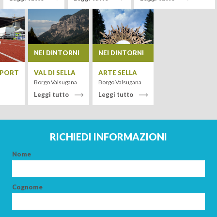
Leaflet
| Tiles ©
MapQuest
NEI DINTORNI
NEI DINTORNI
SPORT
VAL DI SELLA
ARTE SELLA
Borgo Valsugana
Borgo Valsugana
Leggi tutto
Leggi tutto
RICHIEDI INFORMAZIONI
Nome
ARRIVO
Cognome
PARTENZA