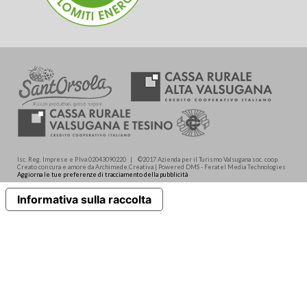
Isc. Reg. Imprese e P.Iva 02043090220 | ©2017 Azienda per il Turismo Valsugana soc. coop.
Creato con cura e amore da Archimede.Creativa | Powered DMS - Feratel Media Technologies
Aggiorna le tue preferenze di tracciamento della pubblicità
Informativa sulla raccolta