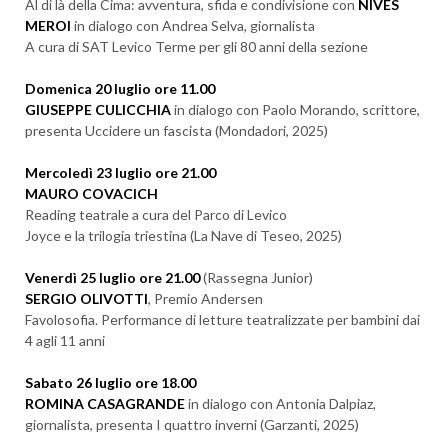
Al di là della Cima: avventura, sfida e condivisione con
NIVES
MEROI
in dialogo con Andrea Selva, giornalista
A cura di SAT Levico Terme per gli 80 anni della sezione
Domenica 20 luglio ore 11.00
GIUSEPPE CULICCHIA
in dialogo con Paolo Morando, scrittore,
presenta Uccidere un fascista (Mondadori, 2025)
Mercoledì 23 luglio ore 21.00
MAURO COVACICH
Reading teatrale a cura del Parco di Levico
Joyce e la trilogia triestina (La Nave di Teseo, 2025)
Venerdì 25 luglio ore 21.00
(Rassegna Junior)
SERGIO OLIVOTTI
, Premio Andersen
Favolosofia. Performance di letture teatralizzate per bambini dai
4 agli 11 anni
Sabato 26 luglio ore 18.00
ROMINA CASAGRANDE
in dialogo con Antonia Dalpiaz,
giornalista, presenta I quattro inverni (Garzanti, 2025)