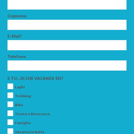
Cognome
E-Mail*
Telefono
E TU... DI CHE VACANZA SEI?
Laghi
Trekking
Bike
Terme e Benessere
Famiglia
Vacanza in baita