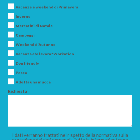
Vacanze e weekend di Primavera
Inverno
Mercatini di Natale
Campeggi
Weekend d'Autunno
Vacanza e/o lavoro? Workation
Dog friendly
Pesca
Adotta una mucca
Richiesta
I dati verranno trattati nel rispetto della normativa sulla
protezione dei dati personali. Tutte le informazioni sono