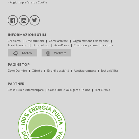
>
Aggiorna preferenze Cookie
INFORMAZIONI UTILI
Chi siamo
Uffici turistici
Come arrivare
Organizzazione trasparente
Area Operatori
Dicono di noi
Area Press
Condizioni generali di vendita
Meteo
Webcam
PAGINE TOP
Dove Dormire
Offerte
Eventi e attività
Adotta una mucca
Sostenibilità
PARTNER
Cassa Rurale Alta Valsugana
Cassa Rurale Valsugana e Tesino
Sant'Orsola