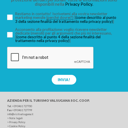
disponibili nella
Privacy Policy.
Restiamo in contatto! Iscrivetemi alla vostra newsletter
marketing mensile
(perché dovrei?)
[
(come descritto al punto
3 della sezione finalità del trattamento nella privacy policy)
]
Acconsento alla profilazione: voglio ricevere newsletter
dedicate (mensili) per gli argomenti che più mi interessano,
[
(come descritto al punto 4 della sezione finalità del
trattamento nella privacy policy)
]
INVIA!
AZIENDA PER IL TURISMO
VALSUGANA SOC. COOP.
Tel
.
+39 0461 727700
Fax
+39 0461 727799
info@visitvalsugana.it
>
Note legali
>
Privacy Policy
>
Cookie Policy