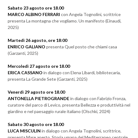
Sabato 23 agosto ore 18.00
MARCO ALBINO FERRARI
con Angela Tognolini, scrittrice
presenta La montagna che vogliamo. Un manifesto (Einaudi,
2025)
Martedì 26 agosto, ore 18:00
ENRICO GALIANO
presenta Quel posto che chiami casa
(Garzanti, 2025)
ARRIVO
Mercoledì 27 agosto ore 18.00
ERICA CASSANO
in dialogo con Elena Libardi, bibliotecaria,
presenta La Grande Sete (Garzanti, 2025)
PARTENZA
Venerdì 29 agosto ore 18.00
ANTONELLA PIETROGRANDE
in dialogo con Fabrizio Fronza,
curatore del parco di Levico, presenta Bellezza e produttività nel
giardino e nel paesaggio rurale italiano (Olschki, 2024)
ADULTI
Sabato 30 agosto ore 18.00
LUCA MISCULIN
in dialogo con Angela Tognolini, scrittrice,
presenta Mare aperto. Storia umana del Mediterraneo centrale