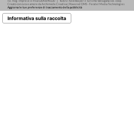
Isc. Reg. Imprese e P.Iva 02043090220 | ©2017 Azienda per il Turismo Valsugana soc. coop.
Creato con cura e amore da Archimede.Creativa | Powered DMS - Feratel Media Technologies
Aggiorna le tue preferenze di tracciamento della pubblicità
Informativa sulla raccolta