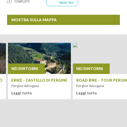
COMPLETO
INDIETRO
MOSTRA SULLA MAPPA
+
−
NEI DINTORNI
NEI DINTORN
ARRIVO
E
ROAD BIKE - TOUR PERGINE - PANAROTTA
ROAD BIKE - 
Pergine Valsugana
Pergine Valsugan
Leggi tutto
Leggi tutto
PARTENZA
Leaflet
| Tiles ©
MapQuest