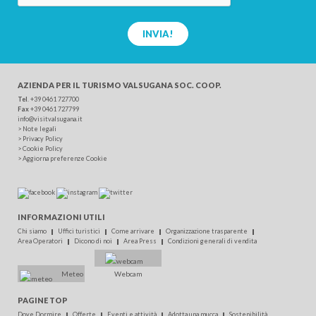
INVIA!
AZIENDA PER IL TURISMO
VALSUGANA SOC. COOP.
Tel
.
+39 0461 727700
Fax
+39 0461 727799
info@visitvalsugana.it
>
Note legali
>
Privacy Policy
>
Cookie Policy
>
Aggiorna preferenze Cookie
INFORMAZIONI UTILI
Chi siamo
Uffici turistici
Come arrivare
Organizzazione trasparente
Area Operatori
Dicono di noi
Area Press
Condizioni generali di vendita
Meteo
Webcam
PAGINE TOP
Dove Dormire
Offerte
Eventi e attività
Adotta una mucca
Sostenibilità