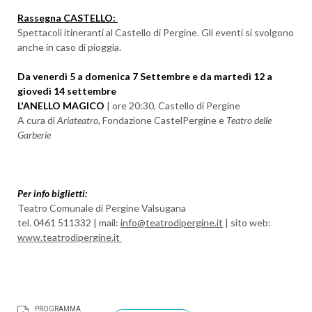
Rassegna CASTELLO:
Spettacoli itineranti al Castello di Pergine. Gli eventi si svolgono
anche in caso di pioggia.
Da venerdì 5 a domenica 7 Settembre e da martedì 12 a
giovedì 14 settembre
L'ANELLO MAGICO
| ore 20:30, Castello di Pergine
A cura di
Ariateatro
, Fondazione CastelPergine e
Teatro delle
Garberie
Per info biglietti:
Teatro Comunale di Pergine Valsugana
tel. 0461 511332 | mail:
info@teatrodipergine.it
| sito web:
www.teatrodipergine.it
PROGRAMMA