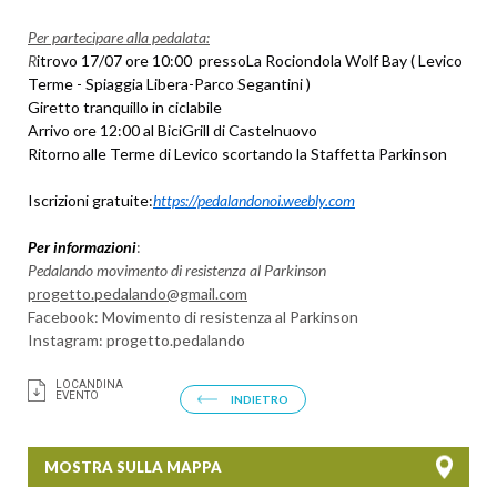
Per partecipare alla pedalata:
R
itrovo 17/07 ore 10:00 presso
La Rociondola Wolf Bay ( Levico
Terme - Spiaggia Libera-Parco Segantini )
G
iretto tranquillo in ciclabile
Arrivo ore 12:00 a
l BiciGrill di Castelnuovo
Ritorno alle
Terme di Levico scortando la Staffetta
Parkinson
Iscrizioni gratuite:
https://pedalandonoi.weebly.com
Per informazioni
:
Pedalando movimento di resistenza al Parkinson
progetto.pedalando@gmail.com
Facebook: Movimento di resistenza al Parkinson
Instagram: progetto.pedalando
LOCANDINA
EVENTO
INDIETRO
MOSTRA SULLA MAPPA