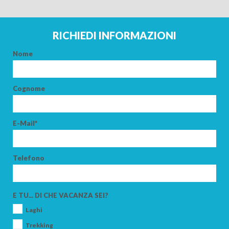
ARRIVO
RICHIEDI INFORMAZIONI
PARTENZA
Nome
Cognome
ADULTI
E-Mail*
BAMBINI
Telefono
E TU... DI CHE VACANZA SEI?
Laghi
CERCA
Trekking