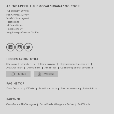
AZIENDA PER IL TURISMO
VALSUGANA SOC. COOP.
Tel
.
+39 0461 727700
Fax
+39 0461 727799
info@visitvalsugana.it
>
Note legali
>
Privacy Policy
>
Cookie Policy
>
Aggiorna preferenze Cookie
INFORMAZIONI UTILI
Chi siamo
Uffici turistici
Come arrivare
Organizzazione trasparente
Area Operatori
Dicono di noi
Area Press
Condizioni generali di vendita
Meteo
Webcam
PAGINE TOP
Dove Dormire
Offerte
Eventi e attività
Adotta una mucca
Sostenibilità
PARTNER
Cassa Rurale Alta Valsugana
Cassa Rurale Valsugana e Tesino
Sant'Orsola