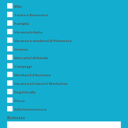
Bike
Terme e Benessere
Famiglia
Vacanza in baita
Vacanze e weekend di Primavera
Inverno
Mercatini di Natale
Campeggi
Weekend d'Autunno
Vacanza e/o lavoro? Workation
Dog friendly
Pesca
Adotta una mucca
Richiesta