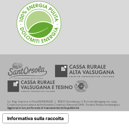
Isc. Reg. Imprese e P.Iva 02043090220 | ©2017 Azienda per il Turismo Valsugana soc. coop.
Creato con cura e amore da Archimede.Creativa | Powered DMS - Feratel Media Technologies
Aggiorna le tue preferenze di tracciamento della pubblicità
Informativa sulla raccolta