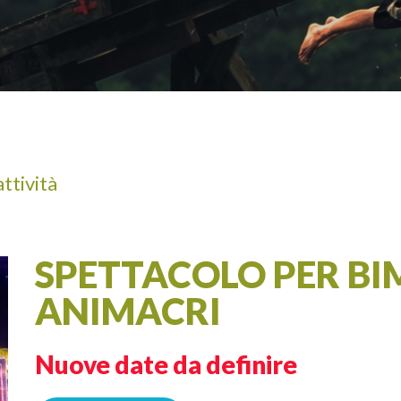
A
ADULTI
attività
SPETTACOLO PER BI
ANIMACRI
Nuove date da definire