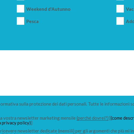
Weekend d'Autunno
Vac
Pesca
Ado
 normativa sulla protezione dei dati personali. Tutte le informazioni s
lla vostra newsletter marketing mensile
(perché dovrei?)
[
(come descri
a privacy policy)
]
ricevere newsletter dedicate (mensili) per gli argomenti che più mi in