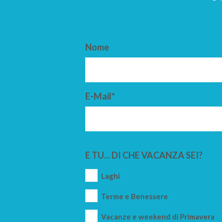
Nome
E-Mail*
E TU... DI CHE VACANZA SEI?
Laghi
Terme e Benessere
Vacanze e weekend di Primavera