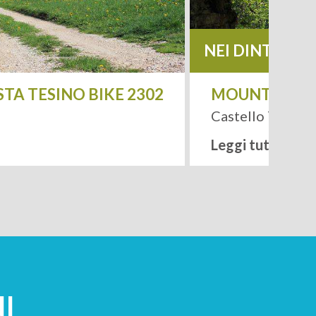
NEI DINTORNI
 TESINO BIKE 2302
MOUNTAINBIKE 
Leaflet
| Tiles ©
MapQuest
Castello Tesino
Leggi tutto
I