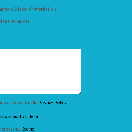
anza e/o lavoro? Workation
tta una mucca
ono disponibili nella
Privacy Policy.
tto al punto 3 della
teressano, [
(come