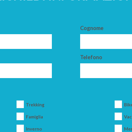
Cognome
Telefono
Trekking
Bik
Famiglia
Vac
Inverno
Mer