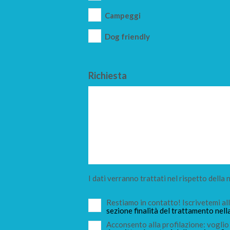
Campeggi
Dog friendly
Richiesta
I dati verranno trattati nel rispetto della
Restiamo in contatto! Iscrivetemi a
sezione finalità del trattamento nell
Acconsento alla profilazione: voglio 