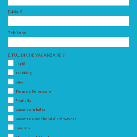
E-Mail*
Telefono
E TU... DI CHE VACANZA SEI?
Laghi
Trekking
Bike
Terme e Benessere
Famiglia
Vacanza in baita
Vacanze e weekend di Primavera
Inverno