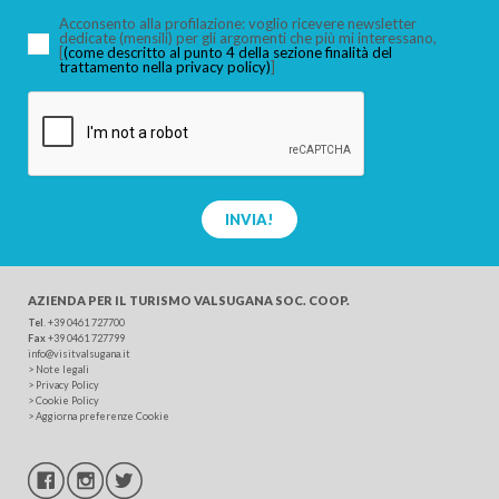
Acconsento alla profilazione: voglio ricevere newsletter
dedicate (mensili) per gli argomenti che più mi interessano,
[
(come descritto al punto 4 della sezione finalità del
trattamento nella privacy policy)
]
CERCA
INVIA!
AZIENDA PER IL TURISMO
VALSUGANA SOC. COOP.
Tel
.
+39 0461 727700
Fax
+39 0461 727799
info@visitvalsugana.it
>
Note legali
>
Privacy Policy
>
Cookie Policy
>
Aggiorna preferenze Cookie