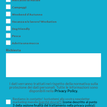
Mercatini di Natale
Campeggi
Weekend d'Autunno
Vacanza e/o lavoro? Workation
ARRIVO
Dog friendly
Pesca
Adotta una mucca
PARTENZA
Richiesta
ADULTI
I dati verranno trattati nel rispetto della normativa sulla
protezione dei dati personali. Tutte le informazioni sono
disponibili nella
Privacy Policy.
BAMBINI
Restiamo in contatto! Iscrivetemi alla vostra newsletter
marketing mensile
(perché dovrei?)
[
(come descritto al punto
3 della sezione finalità del trattamento nella privacy policy)
]