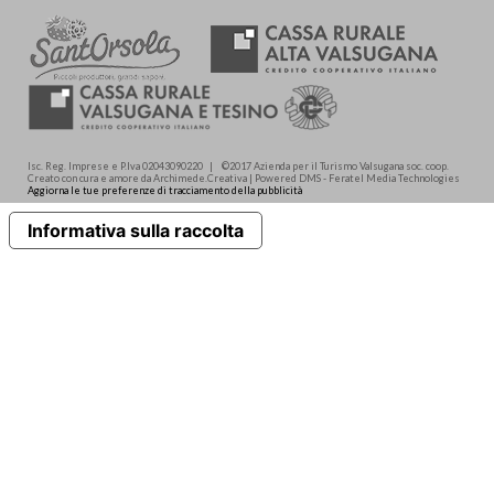
Isc. Reg. Imprese e P.Iva 02043090220 | ©2017 Azienda per il Turismo Valsugana soc. coop.
Creato con cura e amore da Archimede.Creativa | Powered DMS - Feratel Media Technologies
Aggiorna le tue preferenze di tracciamento della pubblicità
Informativa sulla raccolta