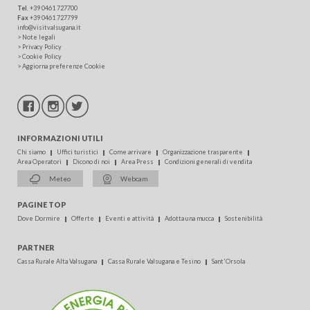
Tel
.
+39 0461 727700
Fax
+39 0461 727799
info@visitvalsugana.it
>
Note legali
>
Privacy Policy
>
Cookie Policy
>
Aggiorna preferenze Cookie
INFORMAZIONI UTILI
Chi siamo
Uffici turistici
Come arrivare
Organizzazione trasparente
Area Operatori
Dicono di noi
Area Press
Condizioni generali di vendita
Meteo
Webcam
PAGINE TOP
Dove Dormire
Offerte
Eventi e attività
Adotta una mucca
Sostenibilità
PARTNER
Cassa Rurale Alta Valsugana
Cassa Rurale Valsugana e Tesino
Sant'Orsola