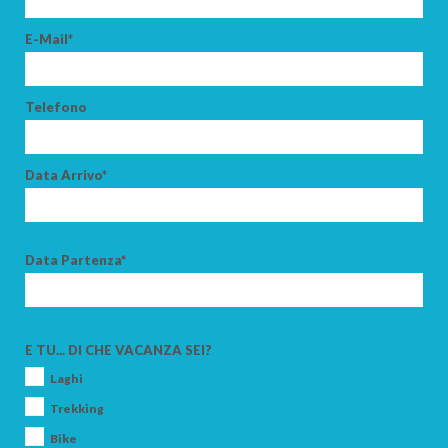
E-Mail*
Telefono
Data Arrivo*
Data Partenza*
E TU... DI CHE VACANZA SEI?
Laghi
Trekking
Bike