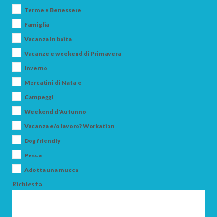
Terme e Benessere
Famiglia
Vacanza in baita
Vacanze e weekend di Primavera
Inverno
Mercatini di Natale
ARRIVO
Campeggi
Weekend d'Autunno
Vacanza e/o lavoro? Workation
PARTENZA
Dog friendly
Pesca
Adotta una mucca
Richiesta
ADULTI