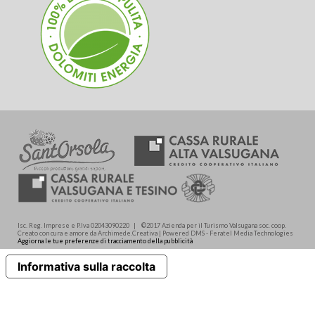
Isc. Reg. Imprese e P.Iva 02043090220 | ©2017 Azienda per il Turismo Valsugana soc. coop.
Creato con cura e amore da Archimede.Creativa | Powered DMS - Feratel Media Technologies
Aggiorna le tue preferenze di tracciamento della pubblicità
Informativa sulla raccolta