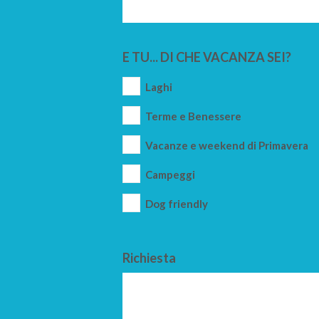
E TU... DI CHE VACANZA SEI?
Laghi
Terme e Benessere
Vacanze e weekend di Primavera
Campeggi
Dog friendly
Richiesta