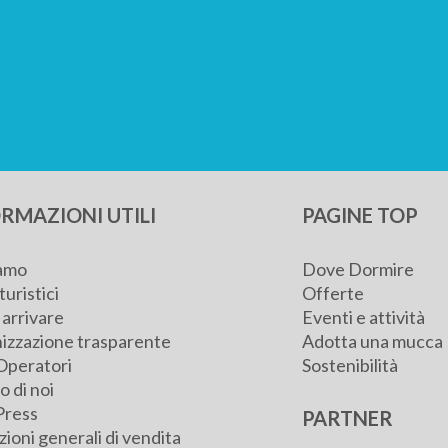
RMAZIONI UTILI
PAGINE TOP
iamo
Dove Dormire
turistici
Offerte
arrivare
Eventi e attività
izzazione trasparente
Adotta una mucca
Operatori
Sostenibilità
 di noi
Press
PARTNER
ioni generali di vendita