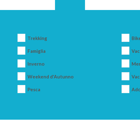
Trekking
Bik
Famiglia
Vac
Inverno
Mer
Weekend d'Autunno
Vac
Pesca
Ado