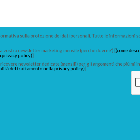
 normativa sulla protezione dei dati personali. Tutte le informazioni s
lla vostra newsletter marketing mensile
(perché dovrei?)
[
(come descri
a privacy policy)
]
ricevere newsletter dedicate (mensili) per gli argomenti che più mi in
alità del trattamento nella privacy policy)
]