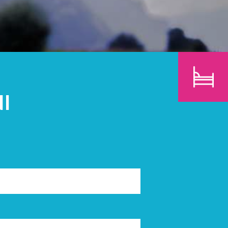
BAMBINI
CERCA
I