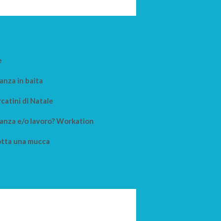
e
anza in baita
catini di Natale
anza e/o lavoro? Workation
tta una mucca