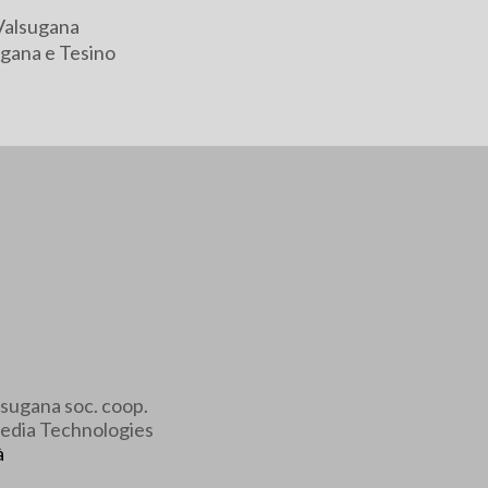
Valsugana
gana e Tesino
sugana soc. coop.
edia Technologies
à