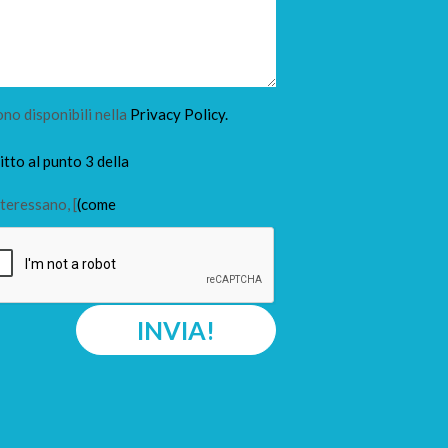
ono disponibili nella
Privacy Policy.
tto al punto 3 della
teressano, [
(come
INVIA!