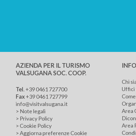
AZIENDA PER IL TURISMO
INFO
VALSUGANA SOC. COOP.
Chi s
Uffici 
Tel
.
+39 0461 727700
Come 
Fax
+39 0461 727799
Organ
info@visitvalsugana.it
Area 
>
Note legali
Dicono
>
Privacy Policy
Area 
>
Cookie Policy
Condiz
>
Aggiorna preferenze Cookie