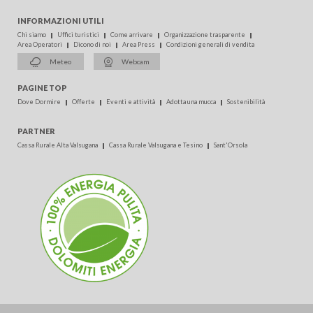
INFORMAZIONI UTILI
Chi siamo
Uffici turistici
Come arrivare
Organizzazione trasparente
Area Operatori
Dicono di noi
Area Press
Condizioni generali di vendita
Meteo
Webcam
PAGINE TOP
Dove Dormire
Offerte
Eventi e attività
Adotta una mucca
Sostenibilità
PARTNER
Cassa Rurale Alta Valsugana
Cassa Rurale Valsugana e Tesino
Sant'Orsola