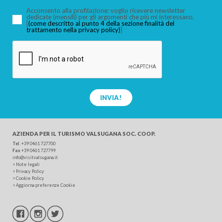
Acconsento alla profilazione: voglio ricevere newsletter
dedicate (mensili) per gli argomenti che più mi interessano,
[
(come descritto al punto 4 della sezione finalità del
trattamento nella privacy policy)
]
CERCA
INVIA!
AZIENDA PER IL TURISMO
VALSUGANA SOC. COOP.
Tel
.
+39 0461 727700
Fax
+39 0461 727799
info@visitvalsugana.it
>
Note legali
>
Privacy Policy
>
Cookie Policy
>
Aggiorna preferenze Cookie