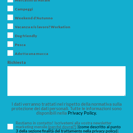
Mercatini di Natale
Campeggi
Weekend d'Autunno
Vacanza e/o lavoro? Workation
ARRIVO
Dog friendly
Pesca
Adotta una mucca
PARTENZA
Richiesta
ADULTI
I dati verranno trattati nel rispetto della normativa sulla
protezione dei dati personali. Tutte le informazioni sono
disponibili nella
Privacy Policy.
BAMBINI
Restiamo in contatto! Iscrivetemi alla vostra newsletter
marketing mensile
(perché dovrei?)
[
(come descritto al punto
3 della sezione finalità del trattamento nella privacy policy)
]