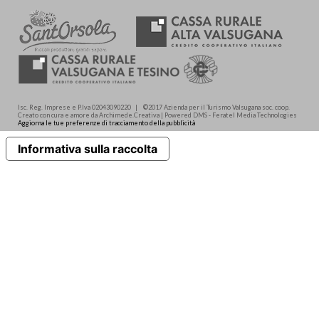
Isc. Reg. Imprese e P.Iva 02043090220 | ©2017 Azienda per il Turismo Valsugana soc. coop.
Creato con cura e amore da Archimede.Creativa | Powered DMS - Feratel Media Technologies
Aggiorna le tue preferenze di tracciamento della pubblicità
Informativa sulla raccolta