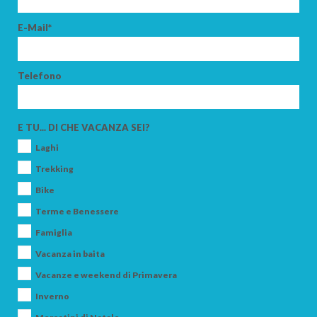
E-Mail*
Telefono
E TU... DI CHE VACANZA SEI?
Laghi
Trekking
Bike
Terme e Benessere
Famiglia
Vacanza in baita
Vacanze e weekend di Primavera
Inverno