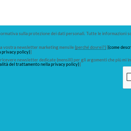
 normativa sulla protezione dei dati personali. Tutte le informazioni s
lla vostra newsletter marketing mensile
(perché dovrei?)
[
(come descri
a privacy policy)
]
ricevere newsletter dedicate (mensili) per gli argomenti che più mi in
alità del trattamento nella privacy policy)
]