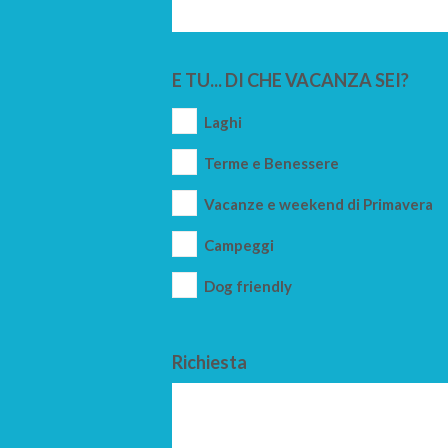
E TU... DI CHE VACANZA SEI?
Laghi
Terme e Benessere
Vacanze e weekend di Primavera
Campeggi
Dog friendly
Richiesta