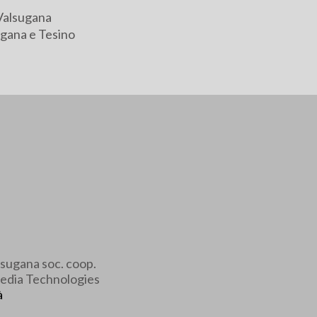
Valsugana
gana e Tesino
sugana soc. coop.
edia Technologies
à