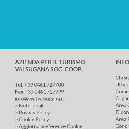
AZIENDA PER IL TURISMO
INFO
VALSUGANA SOC. COOP.
Chi s
Uffici 
Tel
.
+39 0461 727700
Come 
Fax
+39 0461 727799
Organ
info@visitvalsugana.it
Area 
>
Note legali
Dicono
>
Privacy Policy
Area 
>
Cookie Policy
Condiz
>
Aggiorna preferenze Cookie