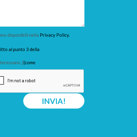
ono disponibili nella
Privacy Policy.
tto al punto 3 della
teressano, [
(come
INVIA!