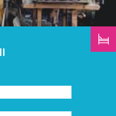
BAMBINI
CERCA
I