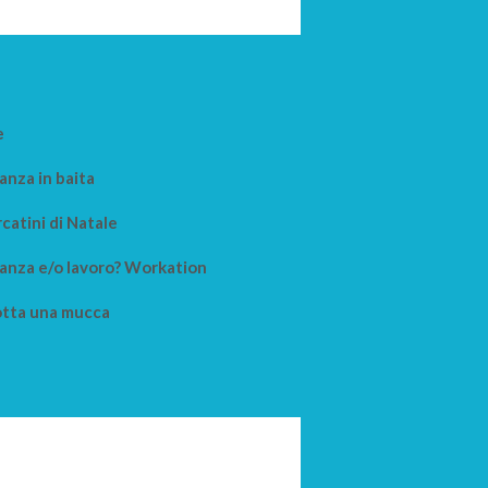
e
anza in baita
catini di Natale
anza e/o lavoro? Workation
tta una mucca