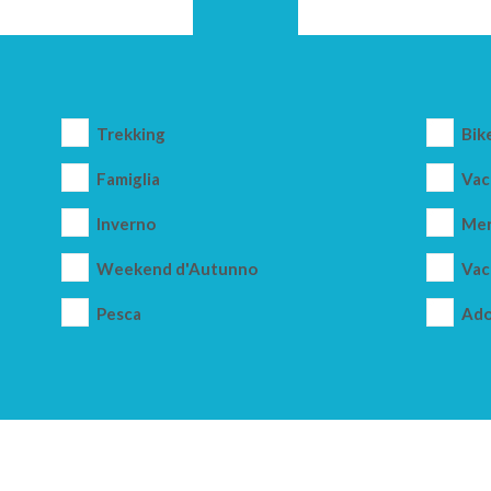
Trekking
Bik
Famiglia
Vac
Inverno
Mer
Weekend d'Autunno
Vac
Pesca
Ado