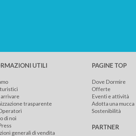
RMAZIONI UTILI
PAGINE TOP
iamo
Dove Dormire
turistici
Offerte
arrivare
Eventi e attività
izzazione trasparente
Adotta una mucca
Operatori
Sostenibilità
 di noi
Press
PARTNER
ioni generali di vendita