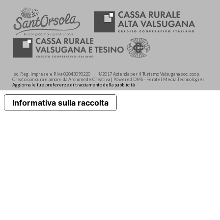
Isc. Reg. Imprese e P.Iva 02043090220 | ©2017 Azienda per il Turismo Valsugana soc. coop.
Creato con cura e amore da Archimede.Creativa | Powered DMS - Feratel Media Technologies
Aggiorna le tue preferenze di tracciamento della pubblicità
Informativa sulla raccolta