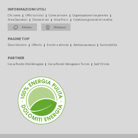
INFORMAZIONI UTILI
Chi siamo
Uffici turistici
Come arrivare
Organizzazione trasparente
Area Operatori
Dicono di noi
Area Press
Condizioni generali di vendita
Meteo
Webcam
PAGINE TOP
Dove Dormire
Offerte
Eventi e attività
Adotta una mucca
Sostenibilità
PARTNER
Cassa Rurale Alta Valsugana
Cassa Rurale Valsugana e Tesino
Sant'Orsola