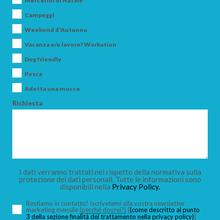
Mercatini di Natale
Campeggi
Weekend d'Autunno
Vacanza e/o lavoro? Workation
ARRIVO
Dog friendly
Pesca
Adotta una mucca
PARTENZA
Richiesta
ADULTI
I dati verranno trattati nel rispetto della normativa sulla
protezione dei dati personali. Tutte le informazioni sono
disponibili nella
Privacy Policy.
BAMBINI
Restiamo in contatto! Iscrivetemi alla vostra newsletter
marketing mensile
(perché dovrei?)
[
(come descritto al punto
3 della sezione finalità del trattamento nella privacy policy)
]