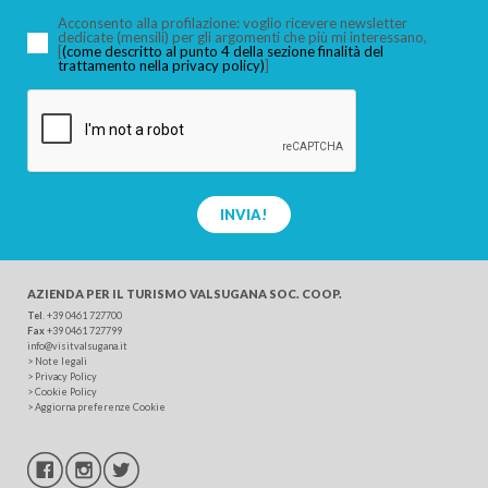
Acconsento alla profilazione: voglio ricevere newsletter
dedicate (mensili) per gli argomenti che più mi interessano,
[
(come descritto al punto 4 della sezione finalità del
trattamento nella privacy policy)
]
CERCA
INVIA!
AZIENDA PER IL TURISMO
VALSUGANA SOC. COOP.
Tel
.
+39 0461 727700
Fax
+39 0461 727799
info@visitvalsugana.it
>
Note legali
>
Privacy Policy
>
Cookie Policy
>
Aggiorna preferenze Cookie