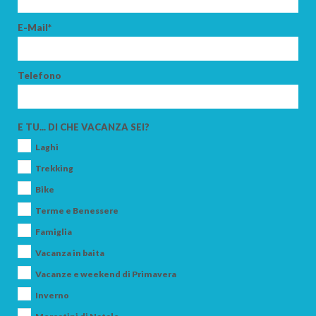
E-Mail*
Telefono
E TU... DI CHE VACANZA SEI?
Laghi
Trekking
Bike
Terme e Benessere
Famiglia
Vacanza in baita
Vacanze e weekend di Primavera
Inverno