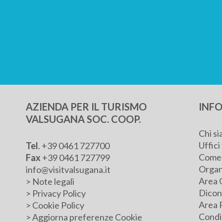
AZIENDA PER IL TURISMO
INFO
VALSUGANA SOC. COOP.
Chi s
Uffici 
Tel
.
+39 0461 727700
Come 
Fax
+39 0461 727799
Organ
info@visitvalsugana.it
Area 
>
Note legali
Dicono
>
Privacy Policy
Area 
>
Cookie Policy
Condiz
>
Aggiorna preferenze Cookie