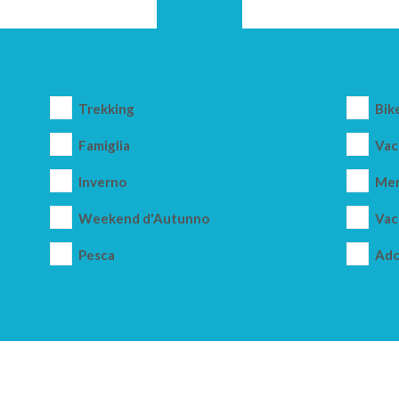
Trekking
Bik
Famiglia
Vac
Inverno
Mer
Weekend d'Autunno
Vac
Pesca
Ado