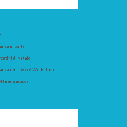
e
anza in baita
catini di Natale
anza e/o lavoro? Workation
tta una mucca