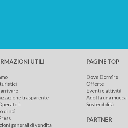
RMAZIONI UTILI
PAGINE TOP
iamo
Dove Dormire
turistici
Offerte
arrivare
Eventi e attività
izzazione trasparente
Adotta una mucca
Operatori
Sostenibilità
 di noi
Press
PARTNER
ioni generali di vendita