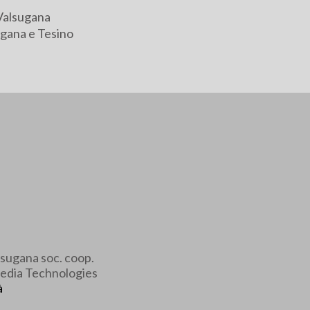
Valsugana
gana e Tesino
sugana soc. coop.
edia Technologies
à