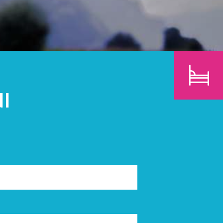
BAMBINI
CERCA
I