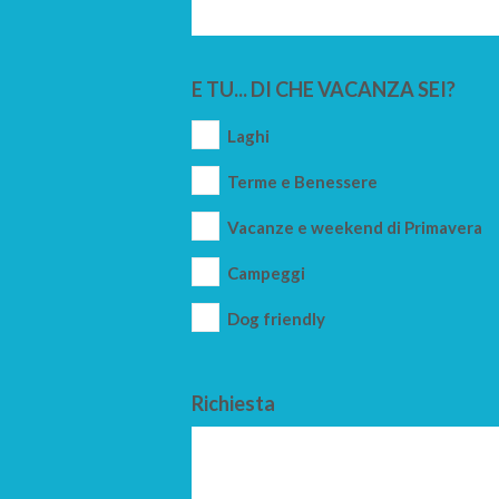
E TU... DI CHE VACANZA SEI?
Laghi
Terme e Benessere
Vacanze e weekend di Primavera
Campeggi
Dog friendly
Richiesta