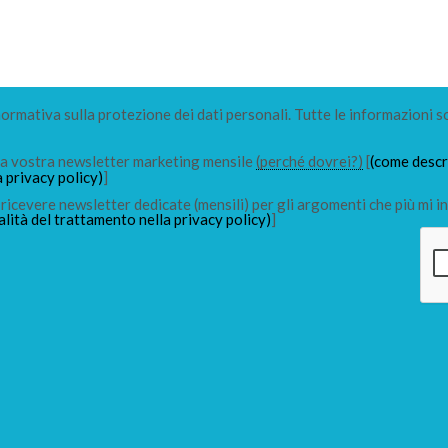
 normativa sulla protezione dei dati personali. Tutte le informazioni s
lla vostra newsletter marketing mensile
(perché dovrei?)
[
(come descri
a privacy policy)
]
ricevere newsletter dedicate (mensili) per gli argomenti che più mi in
alità del trattamento nella privacy policy)
]