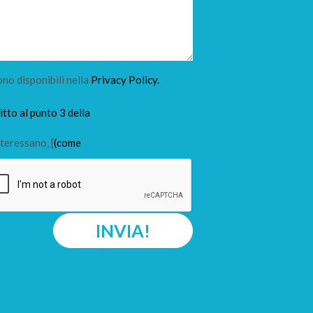
ono disponibili nella
Privacy Policy.
tto al punto 3 della
teressano, [
(come
INVIA!