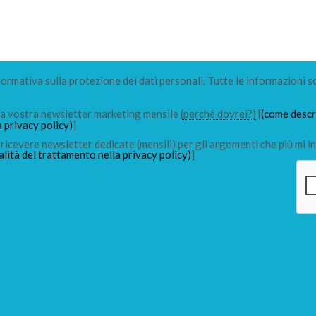
 normativa sulla protezione dei dati personali. Tutte le informazioni s
lla vostra newsletter marketing mensile
(perché dovrei?)
[
(come descri
a privacy policy)
]
ricevere newsletter dedicate (mensili) per gli argomenti che più mi in
alità del trattamento nella privacy policy)
]