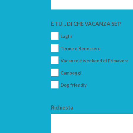
E TU... DI CHE VACANZA SEI?
Laghi
Terme e Benessere
Vacanze e weekend di Primavera
Campeggi
Dog friendly
Richiesta