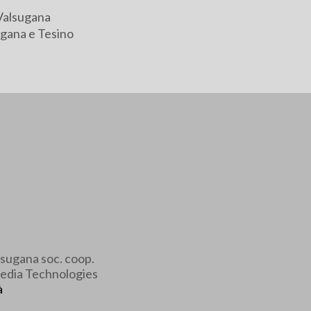
Valsugana
gana e Tesino
sugana soc. coop.
edia Technologies
à