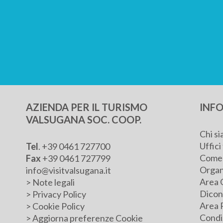
AZIENDA PER IL TURISMO
INFO
VALSUGANA SOC. COOP.
Chi s
Uffici 
Tel
.
+39 0461 727700
Come 
Fax
+39 0461 727799
Organ
info@visitvalsugana.it
Area 
>
Note legali
Dicono
>
Privacy Policy
Area 
>
Cookie Policy
Condiz
>
Aggiorna preferenze Cookie