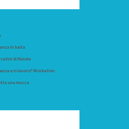
e
anza in baita
catini di Natale
anza e/o lavoro? Workation
tta una mucca