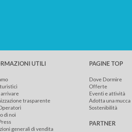
RMAZIONI UTILI
PAGINE TOP
iamo
Dove Dormire
turistici
Offerte
arrivare
Eventi e attività
izzazione trasparente
Adotta una mucca
Operatori
Sostenibilità
 di noi
Press
PARTNER
ioni generali di vendita