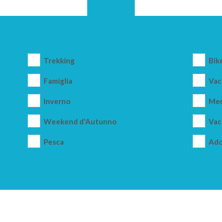
Trekking
Bik
Famiglia
Vac
Inverno
Mer
Weekend d'Autunno
Vac
Pesca
Ado