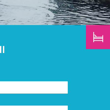
BAMBINI
CERCA
I