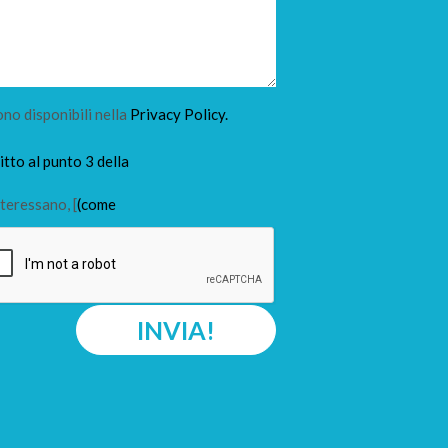
ono disponibili nella
Privacy Policy.
tto al punto 3 della
teressano, [
(come
INVIA!