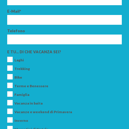
E-Mail*
Telefono
E TU... DI CHE VACANZA SEI?
Laghi
Trekking
Bike
Terme e Benessere
Famiglia
Vacanza in baita
Vacanze e weekend di Primavera
Inverno