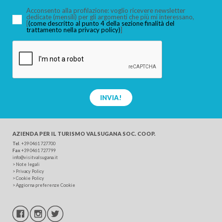
Acconsento alla profilazione: voglio ricevere newsletter
dedicate (mensili) per gli argomenti che più mi interessano,
[
(come descritto al punto 4 della sezione finalità del
trattamento nella privacy policy)
]
CERCA
INVIA!
AZIENDA PER IL TURISMO
VALSUGANA SOC. COOP.
Tel
.
+39 0461 727700
Fax
+39 0461 727799
info@visitvalsugana.it
>
Note legali
>
Privacy Policy
>
Cookie Policy
>
Aggiorna preferenze Cookie