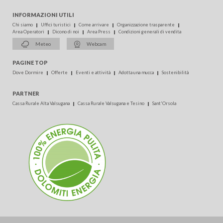
INFORMAZIONI UTILI
Chi siamo
Uffici turistici
Come arrivare
Organizzazione trasparente
Area Operatori
Dicono di noi
Area Press
Condizioni generali di vendita
Meteo
Webcam
PAGINE TOP
Dove Dormire
Offerte
Eventi e attività
Adotta una mucca
Sostenibilità
PARTNER
Cassa Rurale Alta Valsugana
Cassa Rurale Valsugana e Tesino
Sant'Orsola