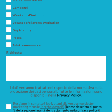
Mercatini di Natale
Campeggi
Weekend d'Autunno
Vacanza e/o lavoro? Workation
ARRIVO
Dog friendly
Pesca
Adotta una mucca
PARTENZA
Richiesta
ADULTI
I dati verranno trattati nel rispetto della normativa sulla
protezione dei dati personali. Tutte le informazioni sono
disponibili nella
Privacy Policy.
BAMBINI
Restiamo in contatto! Iscrivetemi alla vostra newsletter
marketing mensile
(perché dovrei?)
[
(come descritto al punto
3 della sezione finalità del trattamento nella privacy policy)
]