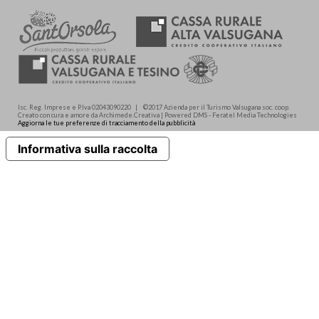
Isc. Reg. Imprese e P.Iva 02043090220 | ©2017 Azienda per il Turismo Valsugana soc. coop.
Creato con cura e amore da Archimede.Creativa | Powered DMS - Feratel Media Technologies
Aggiorna le tue preferenze di tracciamento della pubblicità
Informativa sulla raccolta