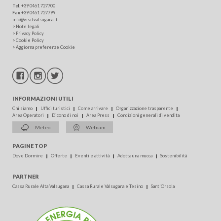
Tel
.
+39 0461 727700
Fax
+39 0461 727799
info@visitvalsugana.it
>
Note legali
>
Privacy Policy
>
Cookie Policy
>
Aggiorna preferenze Cookie
INFORMAZIONI UTILI
Chi siamo
Uffici turistici
Come arrivare
Organizzazione trasparente
Area Operatori
Dicono di noi
Area Press
Condizioni generali di vendita
Meteo
Webcam
PAGINE TOP
Dove Dormire
Offerte
Eventi e attività
Adotta una mucca
Sostenibilità
PARTNER
Cassa Rurale Alta Valsugana
Cassa Rurale Valsugana e Tesino
Sant'Orsola