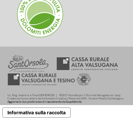
Isc. Reg. Imprese e P.Iva 02043090220 | ©2017 Azienda per il Turismo Valsugana soc. coop.
Creato con cura e amore da Archimede.Creativa | Powered DMS - Feratel Media Technologies
Aggiorna le tue preferenze di tracciamento della pubblicità
Informativa sulla raccolta