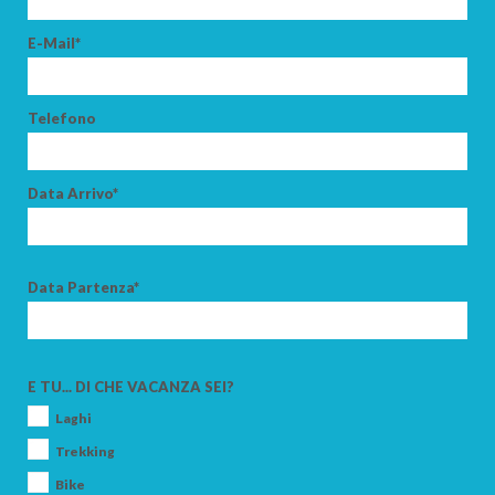
E-Mail*
Telefono
Data Arrivo*
Data Partenza*
E TU... DI CHE VACANZA SEI?
Laghi
Trekking
Bike