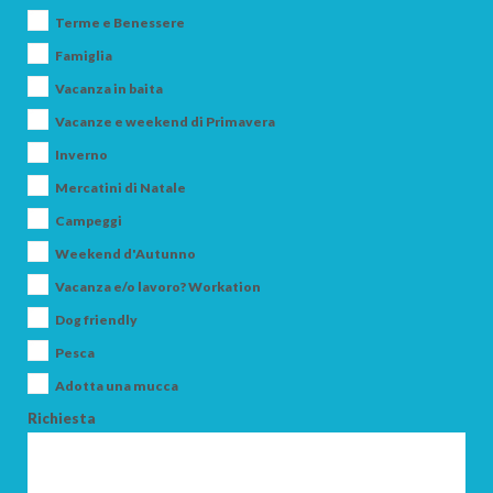
Terme e Benessere
Famiglia
Vacanza in baita
Vacanze e weekend di Primavera
Inverno
Mercatini di Natale
ARRIVO
Campeggi
Weekend d'Autunno
Vacanza e/o lavoro? Workation
PARTENZA
Dog friendly
Pesca
Adotta una mucca
Richiesta
ADULTI