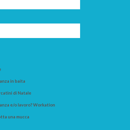
e
anza in baita
catini di Natale
anza e/o lavoro? Workation
tta una mucca