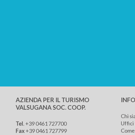
AZIENDA PER IL TURISMO
INFO
VALSUGANA SOC. COOP.
Chi s
Uffici 
Tel
.
+39 0461 727700
Come 
Fax
+39 0461 727799