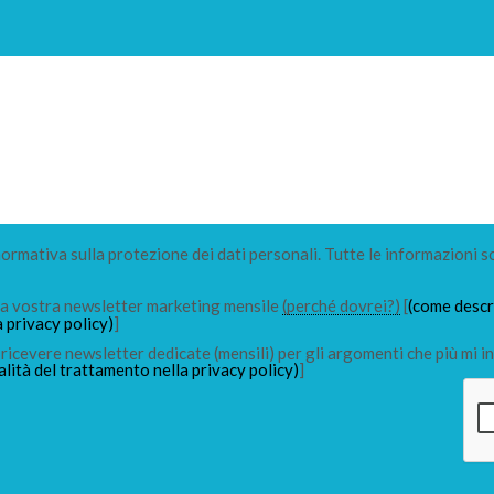
 normativa sulla protezione dei dati personali. Tutte le informazioni s
lla vostra newsletter marketing mensile
(perché dovrei?)
[
(come descri
a privacy policy)
]
ricevere newsletter dedicate (mensili) per gli argomenti che più mi in
alità del trattamento nella privacy policy)
]