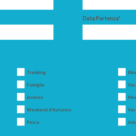
Data Partenza*
Trekking
Bik
Famiglia
Vac
Inverno
Mer
Weekend d'Autunno
Vac
Pesca
Ado