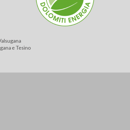
Valsugana
gana e Tesino