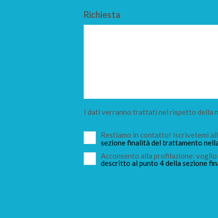
Richiesta
I dati verranno trattati nel rispetto della
Restiamo in contatto! Iscrivetemi a
sezione finalità del trattamento nell
Acconsento alla profilazione: voglio 
descritto al punto 4 della sezione fin