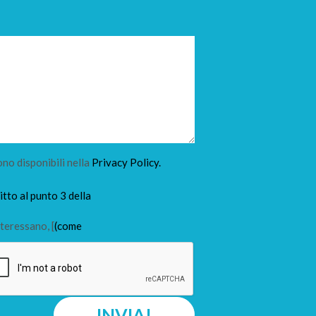
ono disponibili nella
Privacy Policy.
tto al punto 3 della
teressano, [
(come
INVIA!