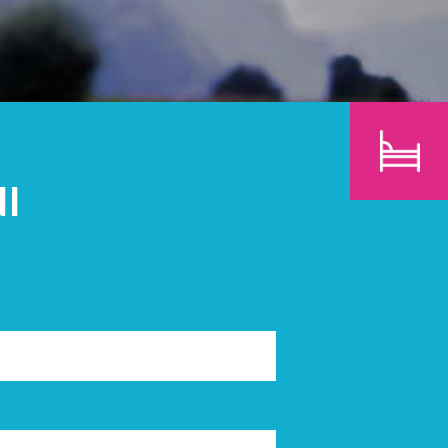
BAMBINI
CERCA
I