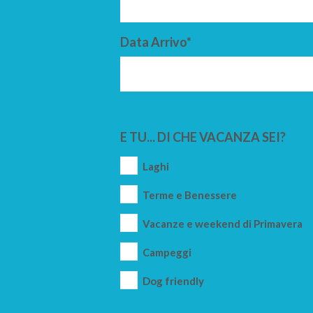
Data Arrivo*
E TU... DI CHE VACANZA SEI?
Laghi
Terme e Benessere
Vacanze e weekend di Primavera
Campeggi
Dog friendly