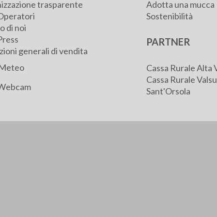
izzazione trasparente
Adotta una mucca
Operatori
Sostenibilità
 di noi
Press
PARTNER
ioni generali di vendita
Meteo
Cassa Rurale Alta 
Cassa Rurale Valsu
Webcam
Sant'Orsola