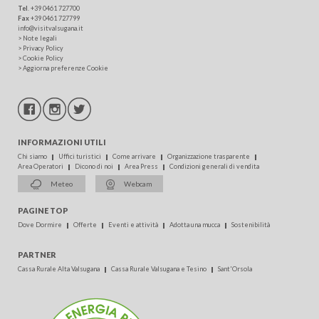
Tel
.
+39 0461 727700
Fax
+39 0461 727799
info@visitvalsugana.it
>
Note legali
>
Privacy Policy
>
Cookie Policy
>
Aggiorna preferenze Cookie
INFORMAZIONI UTILI
Chi siamo
Uffici turistici
Come arrivare
Organizzazione trasparente
Area Operatori
Dicono di noi
Area Press
Condizioni generali di vendita
Meteo
Webcam
PAGINE TOP
Dove Dormire
Offerte
Eventi e attività
Adotta una mucca
Sostenibilità
PARTNER
Cassa Rurale Alta Valsugana
Cassa Rurale Valsugana e Tesino
Sant'Orsola