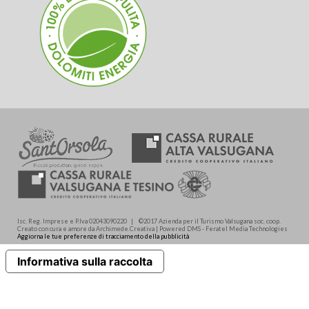
Isc. Reg. Imprese e P.Iva 02043090220 | ©2017 Azienda per il Turismo Valsugana soc. coop.
Creato con cura e amore da Archimede.Creativa | Powered DMS - Feratel Media Technologies
Aggiorna le tue preferenze di tracciamento della pubblicità
Informativa sulla raccolta