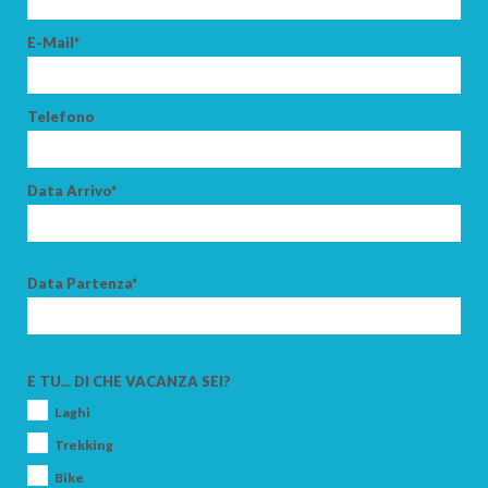
E-Mail*
Telefono
Data Arrivo*
Data Partenza*
E TU... DI CHE VACANZA SEI?
Laghi
Trekking
Bike