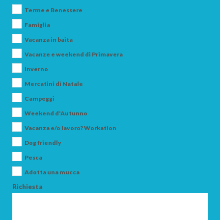
Terme e Benessere
Famiglia
Vacanza in baita
Vacanze e weekend di Primavera
Inverno
Mercatini di Natale
ARRIVO
Campeggi
Weekend d'Autunno
Vacanza e/o lavoro? Workation
PARTENZA
Dog friendly
Pesca
Adotta una mucca
Richiesta
ADULTI