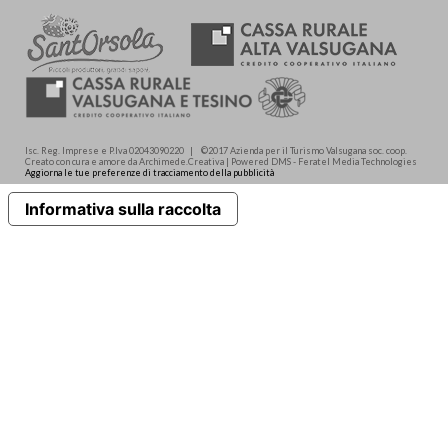
Isc. Reg. Imprese e P.Iva 02043090220 | ©2017 Azienda per il Turismo Valsugana soc. coop.
Creato con cura e amore da Archimede.Creativa | Powered DMS - Feratel Media Technologies
Aggiorna le tue preferenze di tracciamento della pubblicità
Informativa sulla raccolta