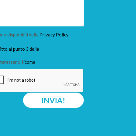
ono disponibili nella
Privacy Policy.
tto al punto 3 della
teressano, [
(come
INVIA!