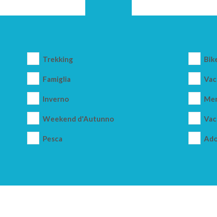
Trekking
Bik
Famiglia
Vac
Inverno
Mer
Weekend d'Autunno
Vac
Pesca
Ado