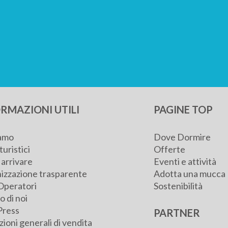
RMAZIONI UTILI
PAGINE TOP
iamo
Dove Dormire
turistici
Offerte
arrivare
Eventi e attività
izzazione trasparente
Adotta una mucca
Operatori
Sostenibilità
 di noi
Press
PARTNER
ioni generali di vendita