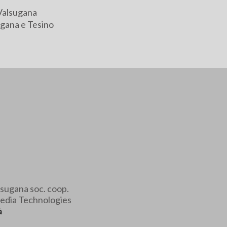
Valsugana
gana e Tesino
sugana soc. coop.
edia Technologies
à