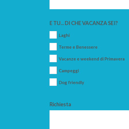
E TU... DI CHE VACANZA SEI?
Laghi
Terme e Benessere
Vacanze e weekend di Primavera
Campeggi
Dog friendly
Richiesta