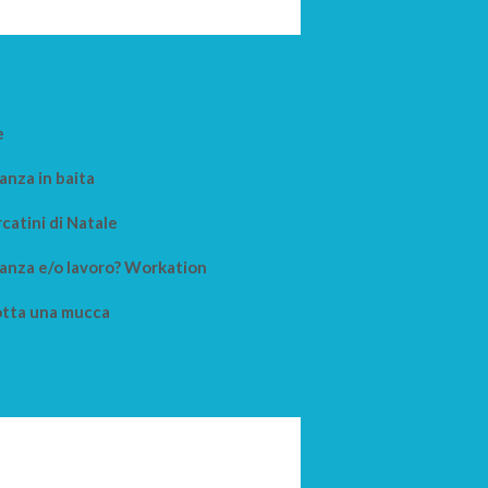
e
anza in baita
catini di Natale
anza e/o lavoro? Workation
tta una mucca