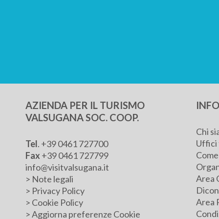
AZIENDA PER IL TURISMO
INFO
VALSUGANA SOC. COOP.
Chi s
Uffici 
Tel
.
+39 0461 727700
Come 
Fax
+39 0461 727799
Organ
info@visitvalsugana.it
Area 
>
Note legali
Dicono
>
Privacy Policy
Area 
>
Cookie Policy
Condiz
>
Aggiorna preferenze Cookie