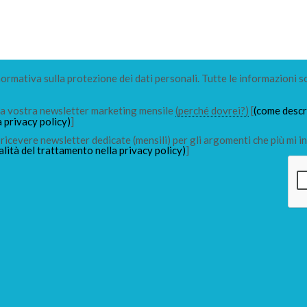
 normativa sulla protezione dei dati personali. Tutte le informazioni s
lla vostra newsletter marketing mensile
(perché dovrei?)
[
(come descri
a privacy policy)
]
ricevere newsletter dedicate (mensili) per gli argomenti che più mi in
alità del trattamento nella privacy policy)
]