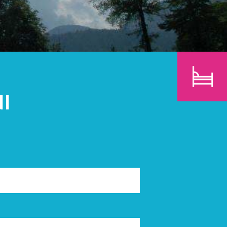
BAMBINI
CERCA
I