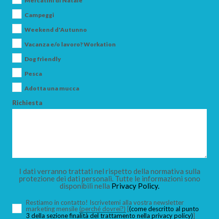
Mercatini di Natale
Campeggi
Weekend d'Autunno
Vacanza e/o lavoro? Workation
ARRIVO
Dog friendly
Pesca
Adotta una mucca
PARTENZA
Richiesta
ADULTI
I dati verranno trattati nel rispetto della normativa sulla
protezione dei dati personali. Tutte le informazioni sono
disponibili nella
Privacy Policy.
BAMBINI
Restiamo in contatto! Iscrivetemi alla vostra newsletter
marketing mensile
(perché dovrei?)
[
(come descritto al punto
3 della sezione finalità del trattamento nella privacy policy)
]