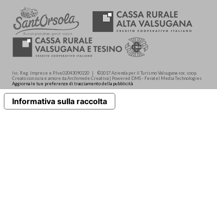
Isc. Reg. Imprese e P.Iva 02043090220 | ©2017 Azienda per il Turismo Valsugana soc. coop.
Creato con cura e amore da Archimede.Creativa | Powered DMS - Feratel Media Technologies
Aggiorna le tue preferenze di tracciamento della pubblicità
Informativa sulla raccolta