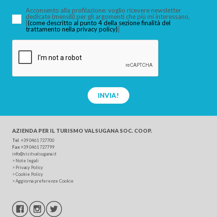
Acconsento alla profilazione: voglio ricevere newsletter
dedicate (mensili) per gli argomenti che più mi interessano,
[
(come descritto al punto 4 della sezione finalità del
trattamento nella privacy policy)
]
CERCA
INVIA!
AZIENDA PER IL TURISMO
VALSUGANA SOC. COOP.
Tel
.
+39 0461 727700
Fax
+39 0461 727799
info@visitvalsugana.it
>
Note legali
>
Privacy Policy
>
Cookie Policy
>
Aggiorna preferenze Cookie