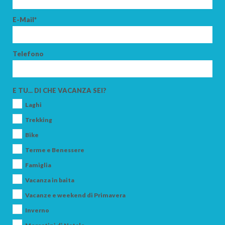
E-Mail*
Telefono
E TU... DI CHE VACANZA SEI?
Laghi
Trekking
Bike
Terme e Benessere
Famiglia
Vacanza in baita
Vacanze e weekend di Primavera
Inverno