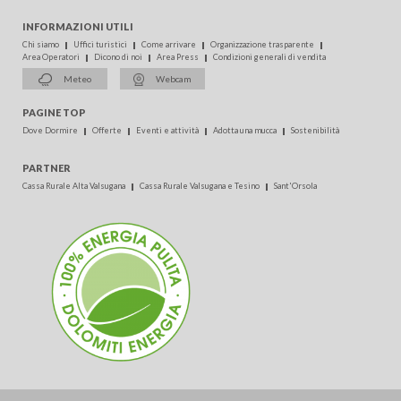
INFORMAZIONI UTILI
Chi siamo
Uffici turistici
Come arrivare
Organizzazione trasparente
Area Operatori
Dicono di noi
Area Press
Condizioni generali di vendita
Meteo
Webcam
PAGINE TOP
Dove Dormire
Offerte
Eventi e attività
Adotta una mucca
Sostenibilità
PARTNER
Cassa Rurale Alta Valsugana
Cassa Rurale Valsugana e Tesino
Sant'Orsola