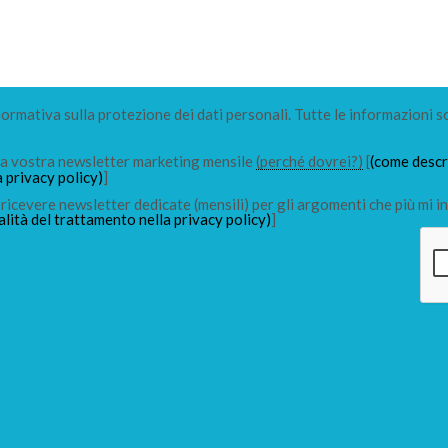
 normativa sulla protezione dei dati personali. Tutte le informazioni s
lla vostra newsletter marketing mensile
(perché dovrei?)
[
(come descri
a privacy policy)
]
ricevere newsletter dedicate (mensili) per gli argomenti che più mi in
alità del trattamento nella privacy policy)
]