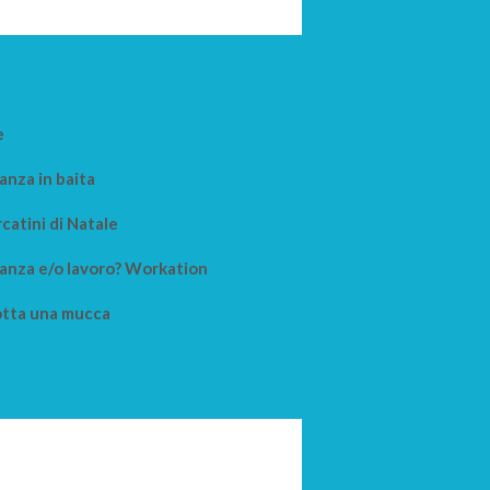
e
anza in baita
catini di Natale
anza e/o lavoro? Workation
tta una mucca