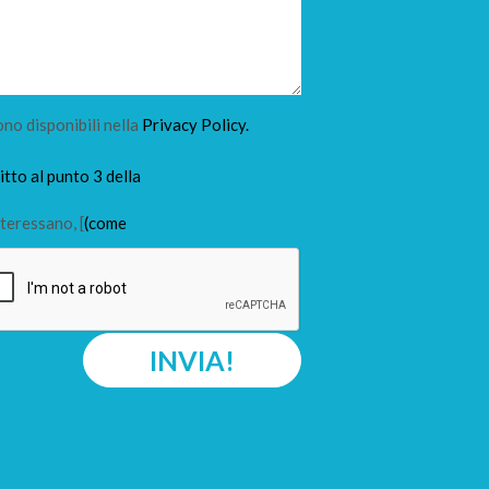
ono disponibili nella
Privacy Policy.
tto al punto 3 della
teressano, [
(come
INVIA!