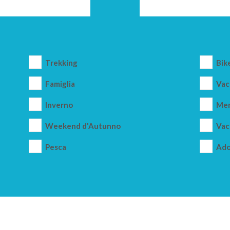
Trekking
Bik
Famiglia
Vac
Inverno
Mer
Weekend d'Autunno
Vac
Pesca
Ado