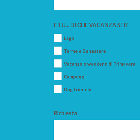
E TU... DI CHE VACANZA SEI?
Laghi
Terme e Benessere
Vacanze e weekend di Primavera
Campeggi
Dog friendly
Richiesta