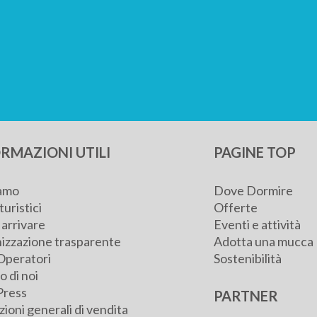
RMAZIONI UTILI
PAGINE TOP
iamo
Dove Dormire
turistici
Offerte
arrivare
Eventi e attività
izzazione trasparente
Adotta una mucca
Operatori
Sostenibilità
 di noi
Press
PARTNER
ioni generali di vendita