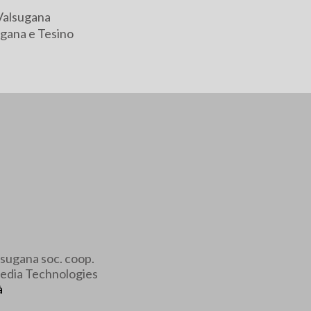
Valsugana
gana e Tesino
sugana soc. coop.
edia Technologies
à