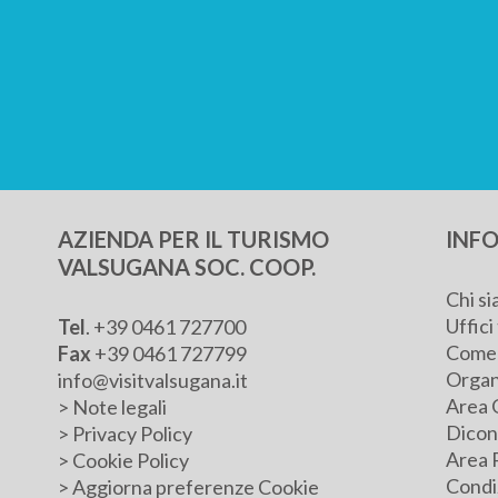
AZIENDA PER IL TURISMO
INFO
VALSUGANA SOC. COOP.
Chi s
Uffici 
Tel
.
+39 0461 727700
Come 
Fax
+39 0461 727799
Organ
info@visitvalsugana.it
Area 
>
Note legali
Dicono
>
Privacy Policy
Area 
>
Cookie Policy
Condiz
>
Aggiorna preferenze Cookie