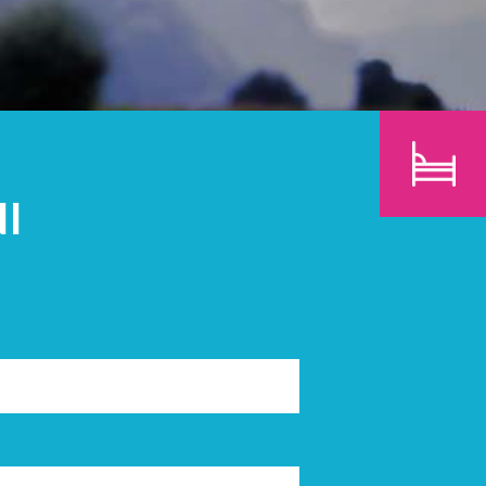
BAMBINI
CERCA
I