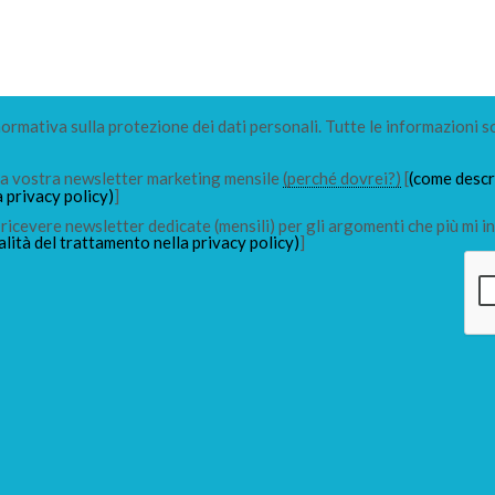
 normativa sulla protezione dei dati personali. Tutte le informazioni s
lla vostra newsletter marketing mensile
(perché dovrei?)
[
(come descri
a privacy policy)
]
ricevere newsletter dedicate (mensili) per gli argomenti che più mi in
alità del trattamento nella privacy policy)
]