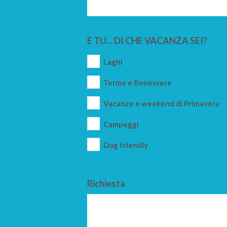
E TU... DI CHE VACANZA SEI?
Laghi
Terme e Benessere
Vacanze e weekend di Primavera
Campeggi
Dog friendly
Richiesta