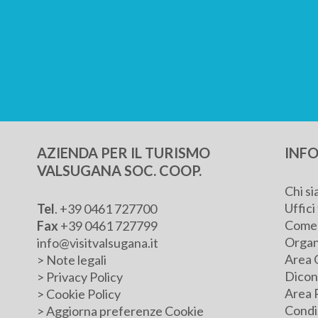
AZIENDA PER IL TURISMO
INFO
VALSUGANA SOC. COOP.
Chi s
Uffici 
Tel
.
+39 0461 727700
Come 
Fax
+39 0461 727799
Organ
info@visitvalsugana.it
Area 
>
Note legali
Dicono
>
Privacy Policy
Area 
>
Cookie Policy
Condiz
>
Aggiorna preferenze Cookie