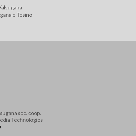
Valsugana
gana e Tesino
sugana soc. coop.
edia Technologies
à