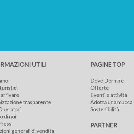
RMAZIONI UTILI
PAGINE TOP
iamo
Dove Dormire
turistici
Offerte
arrivare
Eventi e attività
izzazione trasparente
Adotta una mucca
Operatori
Sostenibilità
 di noi
Press
PARTNER
ioni generali di vendita