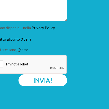
ono disponibili nella
Privacy Policy.
tto al punto 3 della
teressano, [
(come
INVIA!