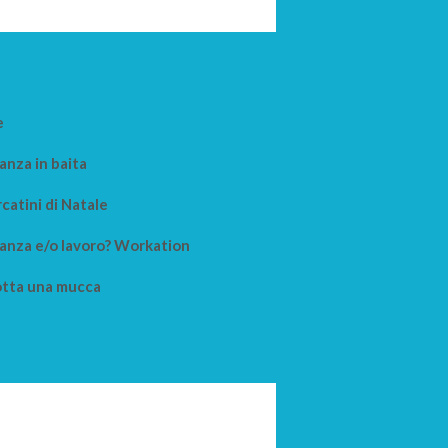
e
anza in baita
catini di Natale
anza e/o lavoro? Workation
tta una mucca