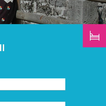
BAMBINI
CERCA
I