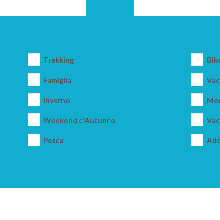
Trekking
Bik
Famiglia
Vac
Inverno
Mer
Weekend d'Autunno
Vac
Pesca
Ado