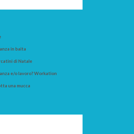
e
anza in baita
catini di Natale
anza e/o lavoro? Workation
tta una mucca