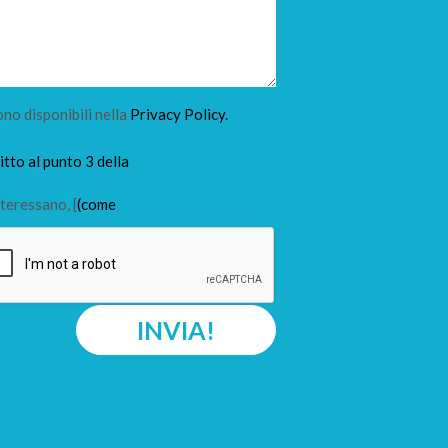
ono disponibili nella
Privacy Policy.
tto al punto 3 della
teressano, [
(come
INVIA!