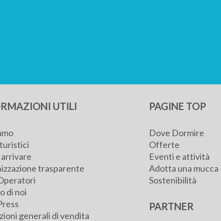
RMAZIONI UTILI
PAGINE TOP
iamo
Dove Dormire
turistici
Offerte
arrivare
Eventi e attività
izzazione trasparente
Adotta una mucca
Operatori
Sostenibilità
 di noi
Press
PARTNER
ioni generali di vendita