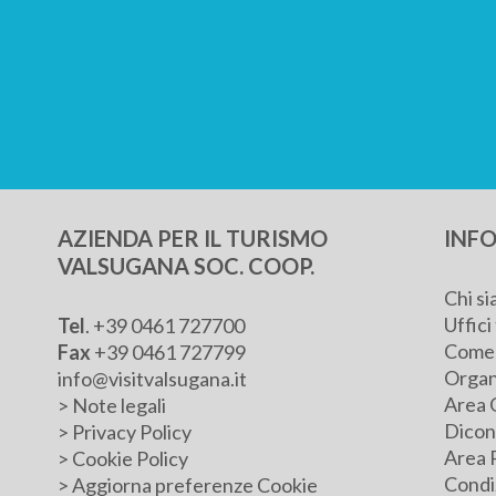
AZIENDA PER IL TURISMO
INFO
VALSUGANA SOC. COOP.
Chi s
Uffici 
Tel
.
+39 0461 727700
Come 
Fax
+39 0461 727799
Organ
info@visitvalsugana.it
Area 
>
Note legali
Dicono
>
Privacy Policy
Area 
>
Cookie Policy
Condiz
>
Aggiorna preferenze Cookie