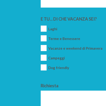
E TU... DI CHE VACANZA SEI?
Laghi
Terme e Benessere
Vacanze e weekend di Primavera
Campeggi
Dog friendly
Richiesta