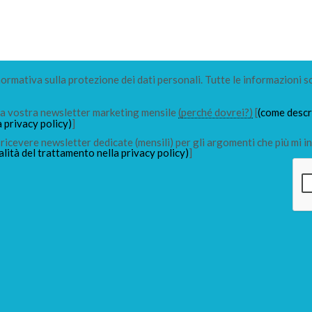
 normativa sulla protezione dei dati personali. Tutte le informazioni s
lla vostra newsletter marketing mensile
(perché dovrei?)
[
(come descri
a privacy policy)
]
ricevere newsletter dedicate (mensili) per gli argomenti che più mi in
alità del trattamento nella privacy policy)
]