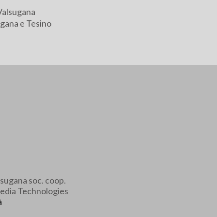
Valsugana
gana e Tesino
sugana soc. coop.
edia Technologies
à