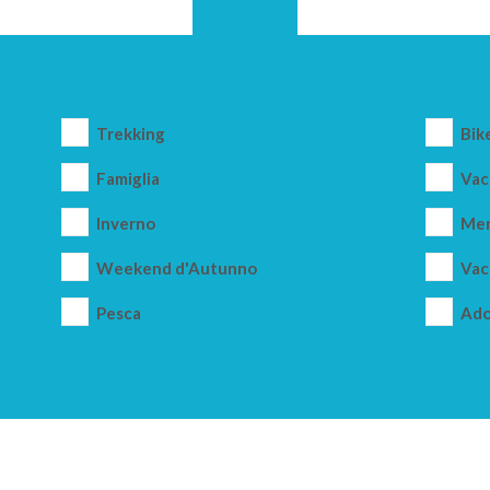
Trekking
Bik
Famiglia
Vac
Inverno
Mer
Weekend d'Autunno
Vac
Pesca
Ado