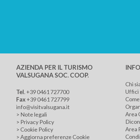
AZIENDA PER IL TURISMO
INFO
VALSUGANA SOC. COOP.
Chi s
Uffici 
Tel
.
+39 0461 727700
Come 
Fax
+39 0461 727799
Organ
info@visitvalsugana.it
Area 
>
Note legali
Dicono
>
Privacy Policy
Area 
>
Cookie Policy
Condiz
>
Aggiorna preferenze Cookie