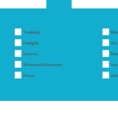
Trekking
Bik
Famiglia
Vac
Inverno
Mer
Weekend d'Autunno
Vac
Pesca
Ado