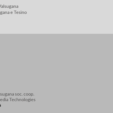
Valsugana
gana e Tesino
sugana soc. coop.
edia Technologies
à