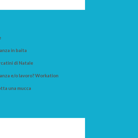
e
anza in baita
catini di Natale
anza e/o lavoro? Workation
tta una mucca