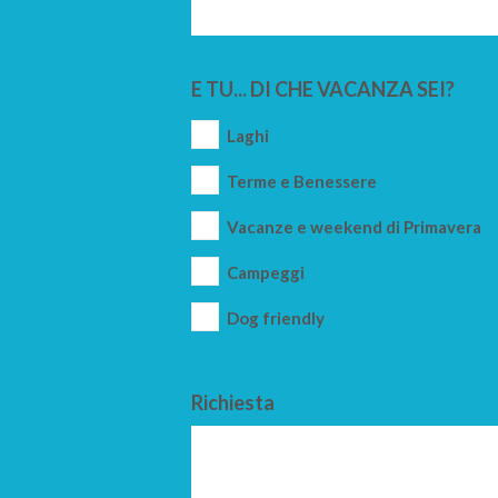
E TU... DI CHE VACANZA SEI?
Laghi
Terme e Benessere
Vacanze e weekend di Primavera
Campeggi
Dog friendly
Richiesta