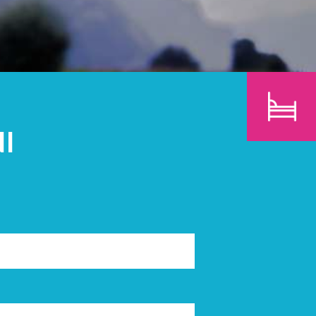
BAMBINI
CERCA
I