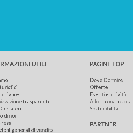
RMAZIONI UTILI
PAGINE TOP
iamo
Dove Dormire
turistici
Offerte
arrivare
Eventi e attività
izzazione trasparente
Adotta una mucca
Operatori
Sostenibilità
 di noi
Press
PARTNER
ioni generali di vendita