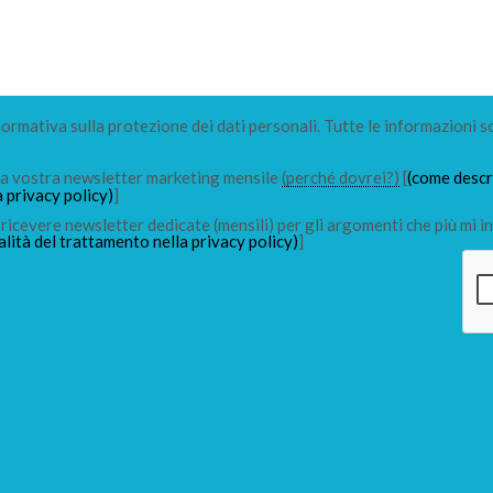
 normativa sulla protezione dei dati personali. Tutte le informazioni s
lla vostra newsletter marketing mensile
(perché dovrei?)
[
(come descri
a privacy policy)
]
ricevere newsletter dedicate (mensili) per gli argomenti che più mi in
alità del trattamento nella privacy policy)
]