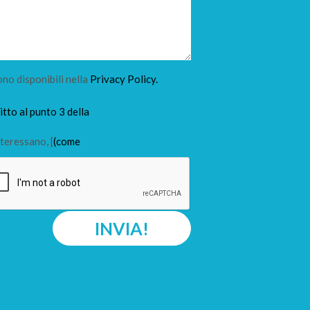
ono disponibili nella
Privacy Policy.
tto al punto 3 della
teressano, [
(come
INVIA!