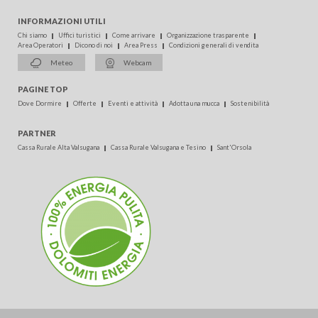
INFORMAZIONI UTILI
Chi siamo
Uffici turistici
Come arrivare
Organizzazione trasparente
Area Operatori
Dicono di noi
Area Press
Condizioni generali di vendita
Meteo
Webcam
PAGINE TOP
Dove Dormire
Offerte
Eventi e attività
Adotta una mucca
Sostenibilità
PARTNER
Cassa Rurale Alta Valsugana
Cassa Rurale Valsugana e Tesino
Sant'Orsola