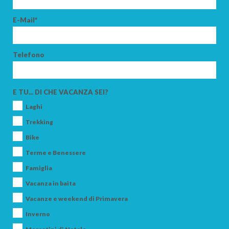
E-Mail*
Telefono
E TU... DI CHE VACANZA SEI?
Laghi
Trekking
Bike
Terme e Benessere
Famiglia
Vacanza in baita
Vacanze e weekend di Primavera
Inverno