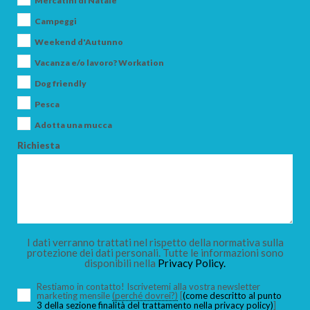
Mercatini di Natale
Campeggi
Weekend d'Autunno
Vacanza e/o lavoro? Workation
ARRIVO
Dog friendly
Pesca
Adotta una mucca
PARTENZA
Richiesta
ADULTI
I dati verranno trattati nel rispetto della normativa sulla
protezione dei dati personali. Tutte le informazioni sono
disponibili nella
Privacy Policy.
BAMBINI
Restiamo in contatto! Iscrivetemi alla vostra newsletter
marketing mensile
(perché dovrei?)
[
(come descritto al punto
3 della sezione finalità del trattamento nella privacy policy)
]