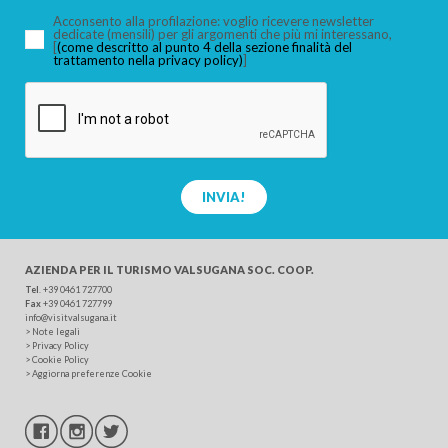
Acconsento alla profilazione: voglio ricevere newsletter
dedicate (mensili) per gli argomenti che più mi interessano,
[
(come descritto al punto 4 della sezione finalità del
trattamento nella privacy policy)
]
CERCA
INVIA!
AZIENDA PER IL TURISMO
VALSUGANA SOC. COOP.
Tel
.
+39 0461 727700
Fax
+39 0461 727799
info@visitvalsugana.it
>
Note legali
>
Privacy Policy
>
Cookie Policy
>
Aggiorna preferenze Cookie