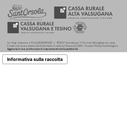
Isc. Reg. Imprese e P.Iva 02043090220 | ©2017 Azienda per il Turismo Valsugana soc. coop.
Creato con cura e amore da Archimede.Creativa | Powered DMS - Feratel Media Technologies
Aggiorna le tue preferenze di tracciamento della pubblicità
Informativa sulla raccolta