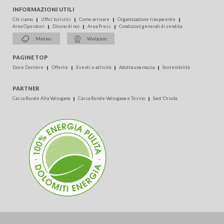
INFORMAZIONI UTILI
Chi siamo
Uffici turistici
Come arrivare
Organizzazione trasparente
Area Operatori
Dicono di noi
Area Press
Condizioni generali di vendita
Meteo
Webcam
PAGINE TOP
Dove Dormire
Offerte
Eventi e attività
Adotta una mucca
Sostenibilità
PARTNER
Cassa Rurale Alta Valsugana
Cassa Rurale Valsugana e Tesino
Sant'Orsola