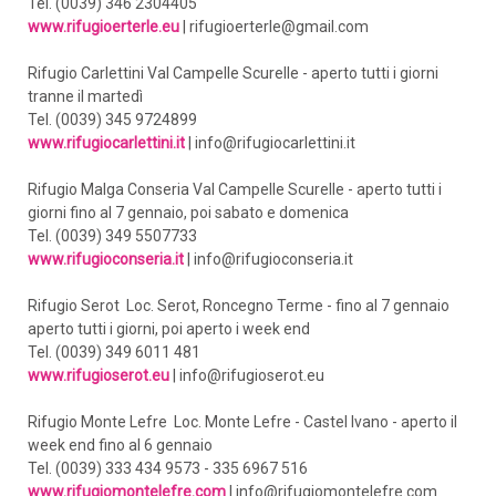
Tel. (0039) 346 2304405
www.rifugioerterle.eu
| rifugioerterle@gmail.com
Rifugio Carlettini Val Campelle Scurelle - aperto tutti i giorni
tranne il martedì
Tel. (0039) 345 9724899
www.rifugiocarlettini.it
| info@rifugiocarlettini.it
Rifugio Malga Conseria Val Campelle Scurelle - aperto tutti i
giorni fino al 7 gennaio, poi sabato e domenica
Tel. (0039) 349 5507733
www.rifugioconseria.it
| info@rifugioconseria.it
Rifugio Serot Loc. Serot, Roncegno Terme - fino al 7 gennaio
aperto tutti i giorni, poi aperto i week end
Tel. (0039) 349 6011 481
www.rifugioserot.eu
| info@rifugioserot.eu
Rifugio Monte Lefre Loc. Monte Lefre - Castel Ivano - aperto il
week end fino al 6 gennaio
Tel. (0039) 333 434 9573 - 335 6967 516
www.rifugiomontelefre.com
| info@rifugiomontelefre.com