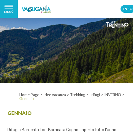
INFO
MENÙ
Home Page
>
Idee vacanza
>
Trekking
>
I rifugi
>
INVERNO
>
Gennaio
GENNAIO
Rifugio Barricata Loc. Barricata Grigno - aperto tutto l'anno.