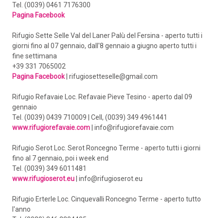
Tel. (0039) 0461 7176300
Pagina Facebook
Rifugio Sette Selle Val del Laner Palù del Fersina - aperto tutti i
giorni fino al 07 gennaio, dall'8 gennaio a giugno aperto tutti i
fine settimana
+39 331 7065002
Pagina Facebook
| rifugiosetteselle@gmail.com
Rifugio Refavaie Loc. Refavaie Pieve Tesino - aperto dal 09
gennaio
Tel. (0039) 0439 710009 | Cell, (0039) 349 4961441
www.rifugiorefavaie.com
| info@rifugiorefavaie.com
Rifugio Serot Loc. Serot Roncegno Terme - aperto tutti i giorni
fino al 7 gennaio, poi i week end
Tel. (0039) 349 6011481
www.rifugioserot.eu
| info@rifugioserot.eu
Rifugio Erterle Loc. Cinquevalli Roncegno Terme - aperto tutto
l'anno