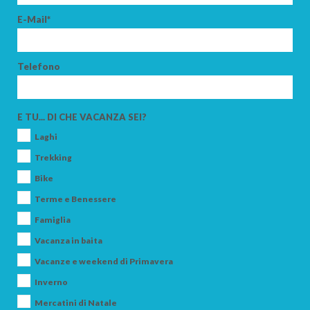
E-Mail*
ADULTI
Telefono
E TU... DI CHE VACANZA SEI?
BAMBINI
Laghi
Trekking
Bike
Terme e Benessere
CERCA
Famiglia
Vacanza in baita
Vacanze e weekend di Primavera
Inverno
Mercatini di Natale