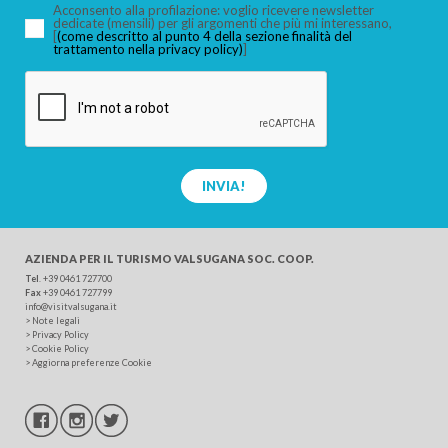
Acconsento alla profilazione: voglio ricevere newsletter
dedicate (mensili) per gli argomenti che più mi interessano,
[
(come descritto al punto 4 della sezione finalità del
trattamento nella privacy policy)
]
INVIA!
AZIENDA PER IL TURISMO
VALSUGANA SOC. COOP.
Tel
.
+39 0461 727700
Fax
+39 0461 727799
info@visitvalsugana.it
>
Note legali
>
Privacy Policy
>
Cookie Policy
>
Aggiorna preferenze Cookie