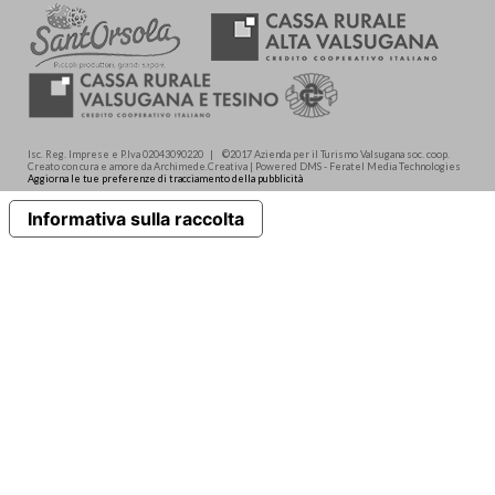
Isc. Reg. Imprese e P.Iva 02043090220 | ©2017 Azienda per il Turismo Valsugana soc. coop.
Creato con cura e amore da Archimede.Creativa | Powered DMS - Feratel Media Technologies
Aggiorna le tue preferenze di tracciamento della pubblicità
Informativa sulla raccolta