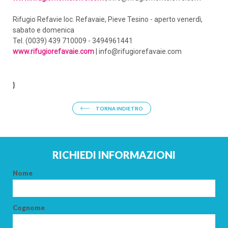
Rifugio Refavie loc. Refavaie, Pieve Tesino - aperto venerdì,
sabato e domenica
Tel. (0039) 439 710009 - 3494961441
www.rifugiorefavaie.com
| info@rifugiorefavaie.com
}
TORNA INDIETRO
RICHIEDI INFORMAZIONI
ARRIVO
Nome
Cognome
PARTENZA