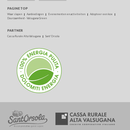
PAGINE TOP
Waar slapen
Aanbiedingen
Evenementen en activiteiten
Adopteer een koe
Duurzaamheid - Valsugana Green
PARTNER
Cassa Rurale Alta Valsugana
Sant'Orsola