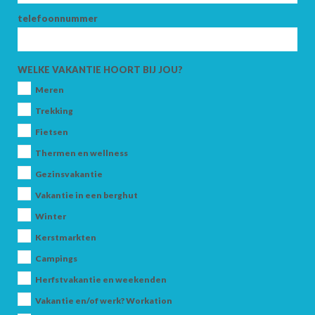
telefoonnummer
WELKE VAKANTIE HOORT BIJ JOU?
Meren
Trekking
Fietsen
Thermen en wellness
Gezinsvakantie
AANKOMST
Vakantie in een berghut
Winter
Kerstmarkten
VERTREK
Campings
Herfstvakantie en weekenden
Vakantie en/of werk? Workation