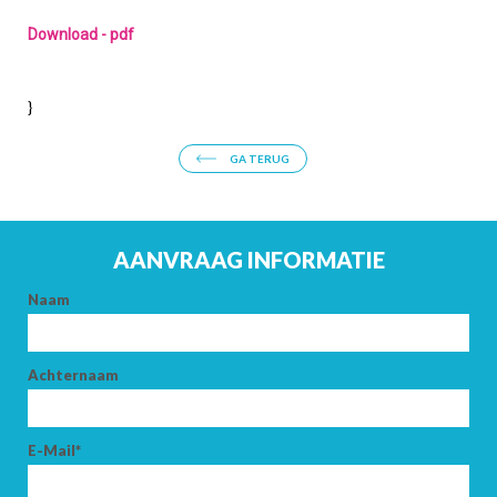
Download - pdf
}
GA TERUG
AANVRAAG INFORMATIE
Naam
Achternaam
E-Mail*