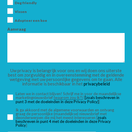
Dog friendly
VOLWASSENEN
Vissen
Adopteer een koe
Aanvraag
KINDEREN
Uw privacy is belangrijk voor ons en wij doen ons uiterste
ZOEK
best om zorgvuldig en in overeenstemming met de geldende
wetgeving met uw persoonlijke gegevens om te gaan. Alle
informatie is beschikbaar in het
privacybeleid
Laten we in contact blijven! Schrijf me in voor de maandelijkse
marketingnieuwsbrief
(waarom zou ik?)
[
[zoals beschreven in
punt 3 met de doeleinden in deze Privacy Policy]
]
Ik ga akkoord met de algemene voorwaarden en ontvang
graag de persoonlijke (maandelijkse) nieuwsbrief met
deonderwerpen die mij het meest interesseren [
zoals
beschreven in punt 4 met de doeleinden in deze Privacy
Policy
]