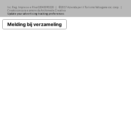
Isc. Reg. Imprese e P.Iva 02043090220 | ©2017 Azienda per il Turismo Valsugana soc. coop. |
Creato con cura e amore da Archimede.Creativa
Update your advertising tracking preferences
Melding bij verzameling