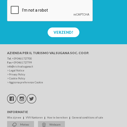
VERZEND!
AZIENDA PER IL TURISMO
VALSUGANA SOC. COOP.
Tel
. +39 0461 727700
Fax
+39 0461 727799
info@visitvalsugana.it
>
Legal Notice
>
Privacy Policy
>
Cookie Policy
>
Aggiorna preferenze Cookie
INFORMATIE
Wie zijn we
VVV Kantoren
Hoe te bereiken
General conditions of sale
Meteo
Webcam