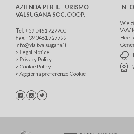
AZIENDA PER IL TURISMO
INF
VALSUGANA SOC. COOP.
Wie z
VVV 
Tel
. +39 0461 727700
Hoe t
Fax
+39 0461 727799
Genera
info@visitvalsugana.it
>
Legal Notice
>
Privacy Policy
>
Cookie Policy
>
Aggiorna preferenze Cookie