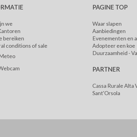
ORMATIE
PAGINE TOP
ijn we
Waar slapen
Kantoren
Aanbiedingen
e bereiken
Evenementen en ac
l conditions of sale
Adopteer een koe
Duurzaamheid - V
Meteo
Webcam
PARTNER
Cassa Rurale Alta 
Sant'Orsola