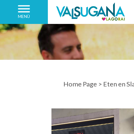
MENÙ
AANKOMST
VERTREK
Home Page
>
Eten en Sl