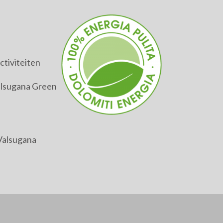
tiviteiten
alsugana Green
Valsugana