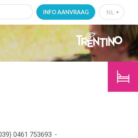
INFO AANVRAAG
NL
IT
EN
N
KINDEREN
DE
ZOEK
NL
0039) 0461 753693
-