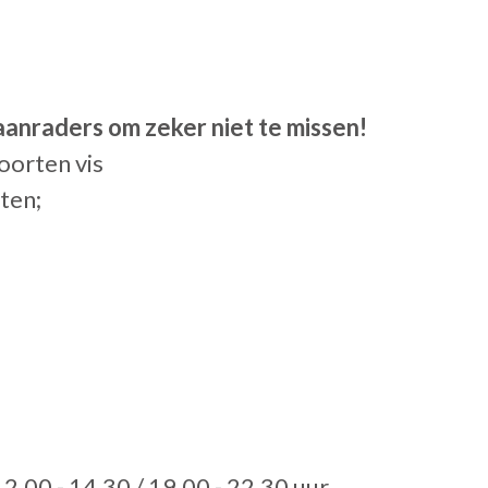
4 aanraders om zeker niet te missen!
oorten vis
jst met zeevruchten; 
.00 - 14.30 / 19.00 - 22.30 uur