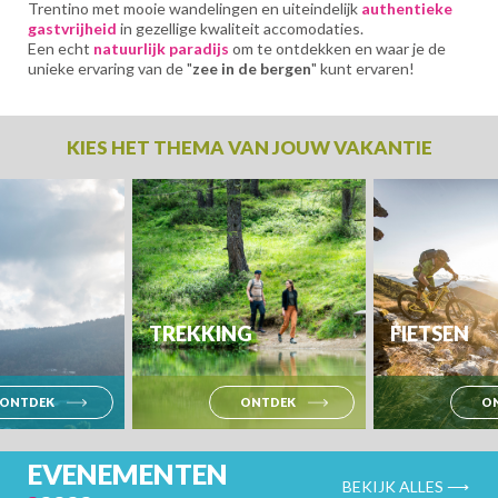
Trentino met mooie wandelingen en uiteindelijk
authentieke
gastvrijheid
in gezellige kwaliteit accomodaties.
Een echt
natuurlijk paradijs
om te ontdekken en waar je de
unieke ervaring van de "
zee in de bergen
" kunt ervaren!
KIES HET THEMA VAN JOUW VAKANTIE
TREKKING
FIETSEN
ONTDEK
ONTDEK
O
EVENEMENTEN
BEKIJK ALLES ⟶