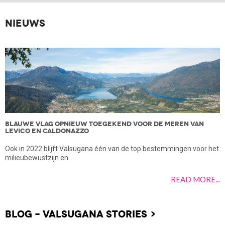
KINDEREN
NIEUWS
ZOEK
BLAUWE VLAG OPNIEUW TOEGEKEND VOOR DE MEREN VAN
B
LEVICO EN CALDONAZZO
F
Ook in 2022 blijft Valsugana één van de top bestemmingen voor het
c
milieubewustzijn en...
..
READ MORE...
BLOG – VALSUGANA STORIES >