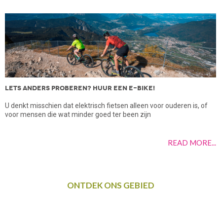
LETS ANDERS PROBEREN? HUUR EEN E-BIKE!
O
U denkt misschien dat elektrisch fietsen alleen voor ouderen is, of
A
voor mensen die wat minder goed ter been zijn
p
..
READ MORE...
ONTDEK ONS GEBIED