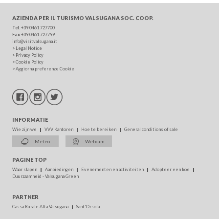
AZIENDA PER IL TURISMO
VALSUGANA SOC. COOP.
Tel
. +39 0461 727700
Fax
+39 0461 727799
info@visitvalsugana.it
>
Legal Notice
>
Privacy Policy
>
Cookie Policy
>
Aggiorna preferenze Cookie
INFORMATIE
Wie zijn we
VVV Kantoren
Hoe te bereiken
General conditions of sale
Meteo
Webcam
PAGINE TOP
Waar slapen
Aanbiedingen
Evenementen en activiteiten
Adopteer een koe
Duurzaamheid - Valsugana Green
PARTNER
Cassa Rurale Alta Valsugana
Sant'Orsola