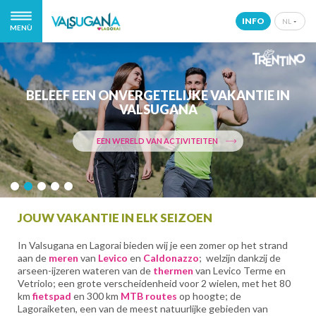
INFO
NL
MENÙ
IT
EN
DE
BELEEF EEN ONVERGETELIJKE VAKANTIE IN
NL
VALSUGANA
EEN WERELD VAN ACTIVITEITEN
JOUW VAKANTIE IN ELK SEIZOEN
In Valsugana en Lagorai bieden wij je een zomer op het strand
aan de
meren
van
Levico
en
Caldonazzo
; welzijn dankzij de
arseen-ijzeren wateren van de
thermen
van Levico Terme en
Vetriolo; een grote verscheidenheid voor 2 wielen, met het 80
km
fietspad
en 300 km
MTB routes
op hoogte; de
Lagoraiketen, een van de meest natuurlijke gebieden van