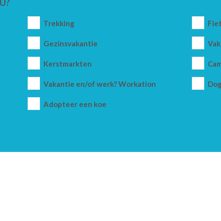
U?
Trekking
Fie
Gezinsvakantie
Vak
Kerstmarkten
Cam
Vakantie en/of werk? Workation
Dog
Adopteer een koe