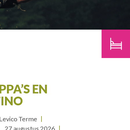
N
KINDEREN
ZOEK
PPA’S EN
TINO
 Levico Terme
27 augustus 2026