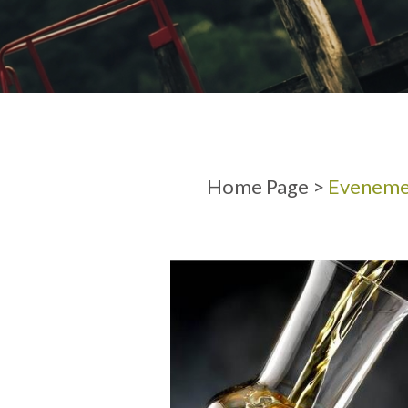
AANKOMST
VERTREK
Home Page
>
Evenemen