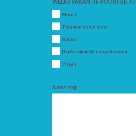
WELKE VAKANTIE HOORT BIJ JO
Meren
Thermen en wellness
Winter
Herfstvakantie en weekenden
Vissen
Aanvraag