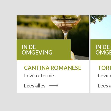
IN DE
IN DE
OMGEVING
OMGE
RME
CANTINA ROMANESE
TORR
Levico Terme
Levic
Lees alles
Lees a