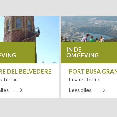
IN DE
VING
OMGEVING
E DEL BELVEDERE
FORT BUSA GRA
o Terme
Levico Terme
lles
Lees alles