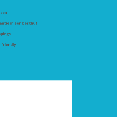
tsen
antie in een berghut
pings
 friendly