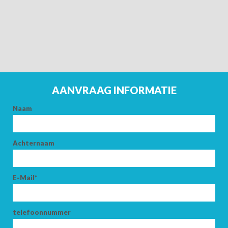
AANVRAAG INFORMATIE
Naam
AANKOMST
Achternaam
E-Mail*
VERTREK
telefoonnummer