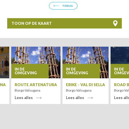
TERUG
TOON OP DE KAART
+
−
IN DE
IN DE
IN DE
OMGEVING
OMGEVING
OMGEV
ANA
ROUTE ARTENATURA
EBIKE - VAL DI SELLA
ROAD B
Borgo Valsugana
Borgo Valsugana
Borgo Va
Lees alles
Lees alles
Lees all
Leaflet
| Tiles ©
MapQuest