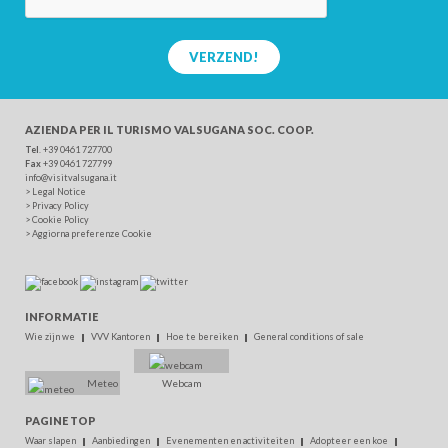
VERZEND!
AZIENDA PER IL TURISMO
VALSUGANA SOC. COOP.
Tel
. +39 0461 727700
Fax
+39 0461 727799
info@visitvalsugana.it
>
Legal Notice
>
Privacy Policy
>
Cookie Policy
>
Aggiorna preferenze Cookie
INFORMATIE
Wie zijn we
VVV Kantoren
Hoe te bereiken
General conditions of sale
Meteo
Webcam
PAGINE TOP
Waar slapen
Aanbiedingen
Evenementen en activiteiten
Adopteer een koe