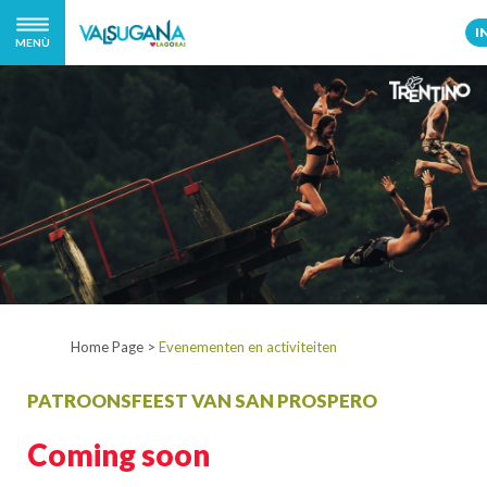
I
MENÙ
Home Page
>
Evenementen en activiteiten
PATROONSFEEST VAN SAN PROSPERO
Coming soon