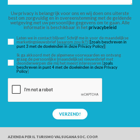
KINDEREN
Uw privacy is belangrijk voor ons en wij doen ons uiterste
best om zorgvuldig en in overeenstemming met de geldende
wetgeving met uw persoonlijke gegevens om te gaan. Alle
informatie is beschikbaar in het
privacybeleid
Laten we in contact blijven! Schrijf me in voor de maandelijkse
marketingnieuwsbrief
(waarom zou ik?)
[
[zoals beschreven in
ZOEK
punt 3 met de doeleinden in deze Privacy Policy]
]
Ik ga akkoord met de algemene voorwaarden en ontvang
graag de persoonlijke (maandelijkse) nieuwsbrief met
deonderwerpen die mij het meest interesseren [
zoals
beschreven in punt 4 met de doeleinden in deze Privacy
Policy
]
VERZEND!
AZIENDA PER IL TURISMO
VALSUGANA SOC. COOP.