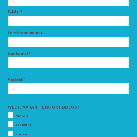
E-Mail*
telefoonnummer
Aankomst*
Vertrek*
WELKE VAKANTIE HOORT BIJ JOU?
Meren
Trekking
Fietsen