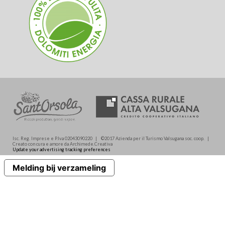
Isc. Reg. Imprese e P.Iva 02043090220 | ©2017 Azienda per il Turismo Valsugana soc. coop. |
Creato con cura e amore da Archimede.Creativa
Update your advertising tracking preferences
Melding bij verzameling