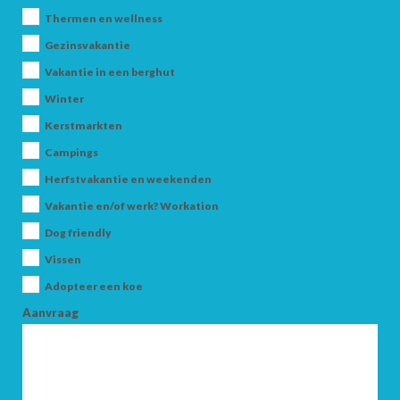
Thermen en wellness
Gezinsvakantie
Vakantie in een berghut
Winter
Kerstmarkten
Campings
AANKOMST
Herfstvakantie en weekenden
Vakantie en/of werk? Workation
VERTREK
Dog friendly
Vissen
Adopteer een koe
Aanvraag
VOLWASSENEN