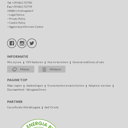
Tel
. +39 0461 727700
Fax
+39 0461 727799
info@visitvalsugana.it
>
Legal Notice
>
Privacy Policy
>
Cookie Policy
>
Aggiorna preferenze Cookie
INFORMATIE
Wie zijn we
VVV Kantoren
Hoe te bereiken
General conditions of sale
Meteo
Webcam
PAGINE TOP
Waar slapen
Aanbiedingen
Evenementen en activiteiten
Adopteer een koe
Duurzaamheid - Valsugana Green
PARTNER
Cassa Rurale Alta Valsugana
Sant'Orsola