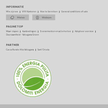
INFORMATIE
Wie zijn we
VVV Kantoren
Hoe te bereiken
General conditions of sale
Meteo
Webcam
PAGINE TOP
Waar slapen
Aanbiedingen
Evenementen en activiteiten
Adopteer een koe
Duurzaamheid - Valsugana Green
PARTNER
Cassa Rurale Alta Valsugana
Sant'Orsola