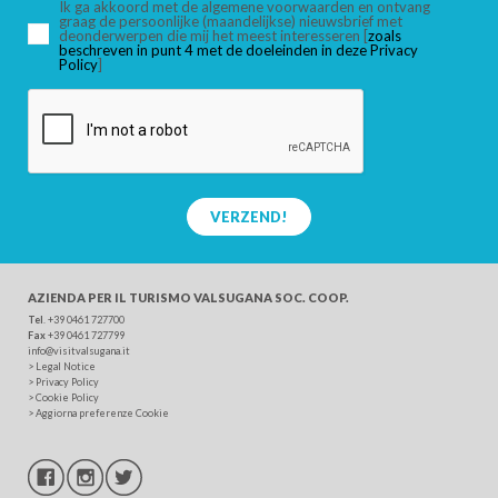
Ik ga akkoord met de algemene voorwaarden en ontvang
graag de persoonlijke (maandelijkse) nieuwsbrief met
deonderwerpen die mij het meest interesseren [
zoals
beschreven in punt 4 met de doeleinden in deze Privacy
ZOEK
Policy
]
VERZEND!
AZIENDA PER IL TURISMO
VALSUGANA SOC. COOP.
Tel
. +39 0461 727700
Fax
+39 0461 727799
info@visitvalsugana.it
>
Legal Notice
>
Privacy Policy
>
Cookie Policy
>
Aggiorna preferenze Cookie