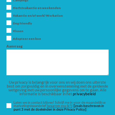
Campings
Herfstvakantie en weekenden
Vakantie en/of werk? Workation
AANKOMST
Dog friendly
Vissen
Adopteer een koe
VERTREK
Aanvraag
VOLWASSENEN
Uw privacy is belangrijk voor ons en wij doen ons uiterste
best om zorgvuldig en in overeenstemming met de geldende
wetgeving met uw persoonlijke gegevens om te gaan. Alle
informatie is beschikbaar in het
privacybeleid
KINDEREN
Laten we in contact blijven! Schrijf me in voor de maandelijkse
marketingnieuwsbrief
(waarom zou ik?)
[
[zoals beschreven in
punt 3 met de doeleinden in deze Privacy Policy]
]