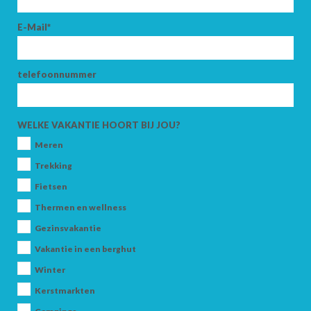
E-Mail*
telefoonnummer
WELKE VAKANTIE HOORT BIJ JOU?
Meren
Trekking
Fietsen
Thermen en wellness
Gezinsvakantie
Vakantie in een berghut
Winter
Kerstmarkten