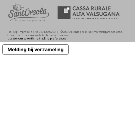
Isc. Reg. Imprese e P.Iva 02043090220 | ©2017 Azienda per il Turismo Valsugana soc. coop. |
Creato con cura e amore da Archimede.Creativa
Update your advertising tracking preferences
Melding bij verzameling